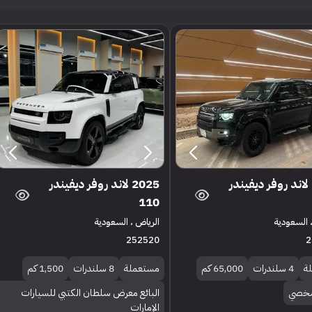
2025 لاند روفر ديفيندر
2025 لاند روفر ديفيندر
110
 السعودية
الرياض ، السعودية
252520
2
ة
4 سلندرات
65,000 كم
مستعملة
8 سلندرات
1,500 كم
 شخصي
البائع معرض سلطان الكتبي للسيارات
الإمارات