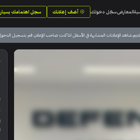
سية
المعارض
سجّل دخولك
أضف إعلانك
سجل اهتمامك بسيارة
ديم.شاهد الإعلانات المشابهة في الأسفل اذا كنت صاحب الإعلان قم بتسجيل الدخول
5
ر
ع
ا
ا