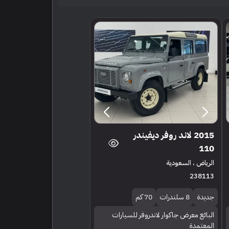
2015 لاند روفر ديفيندر
110
الرياض ، السعودية
238113
جديدة
8 سلندرات
70 كم
البائع معرض جاكوار لاندروفر للسيارات
المعتمدة