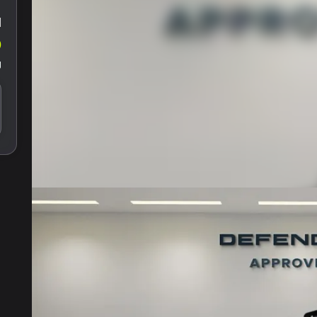
ا
0
ل