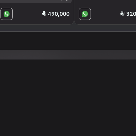
490,000
320
تنويه
ى موقع/تطبيق سعودي سيل هي مسؤولية المعلن ولذلك سعودي سيل لا تتحمل أي
الشخصي من العناصر المعلن عنها قبل البدء بعمليات الشراء