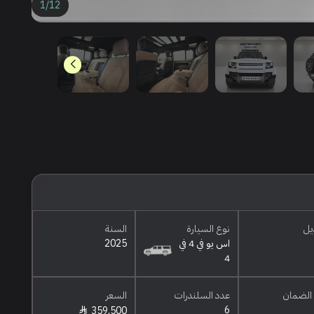
1
/
12
يل
نوع السيارة
السنة
اس يو في 4 في
2025
4
الضمان
عدد السلندرات
السعر
6
359,500