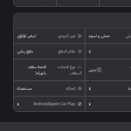
خلي
جملي و اسود
لون البودي
ابيض لؤلؤي
لا
نظام الدفع
دفع رباعي
نوع فتحات
فتحة سقف
بنزين
السقف
بانوراما
ئط
لا
الحالة
مستعملة
لا
Android/Apple Car Play
لا