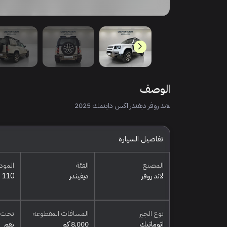
الوصف
لاند روفر ديفندر اكس داينمك 2025
تفاصيل السيارة
المصنع
الفئة
المود
لاند روفر
ديفيندر
110
نوع الجير
المسافات المقطوعه
تحت 
اتوماتيك
8,000 كم
نعم