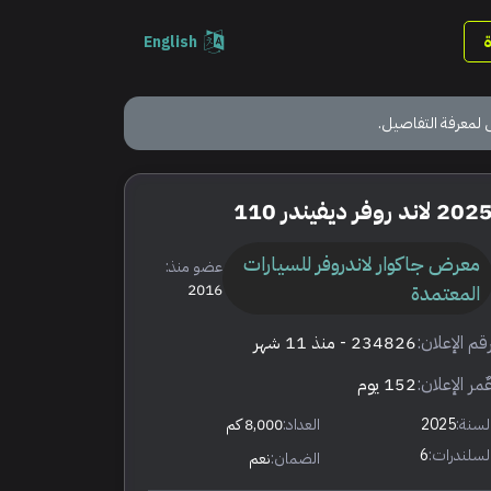
English
 لمعرفة التفاصيل.
202 لاند روفر ديفيندر 110
معرض جاكوار لاندروفر للسيارات
عضو منذ:
المعتمدة
2016
قم الإعلان:
234826
- منذ 11 شهر
ٌمر الإعلان:
152 يوم
لسنة:
2025
العداد:
8,000 كم
لسلندرات:
6
الضمان:
نعم