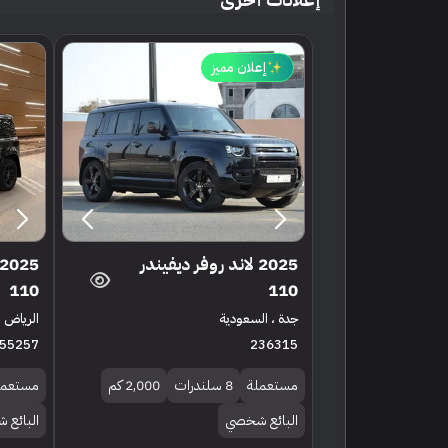
إعلان مميز
2025 لاند روفر ديفيندر
110
110
جدة ، السعودية
الرياض ،
55257
236315
مستعملة
8 سلندرات
2,000 كم
مستعمل
البائع شخصي
البائع