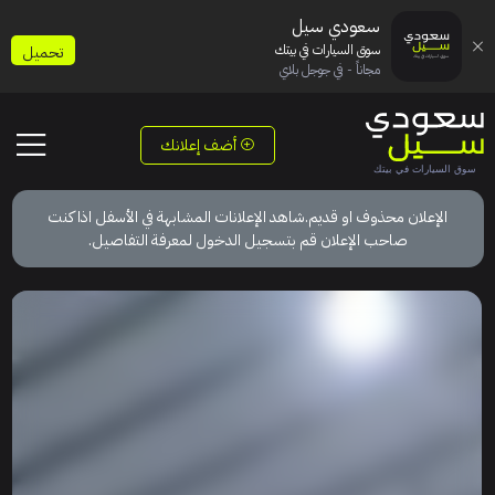
سعودي سيل
سوق السيارات في بيتك
تحميل
مجاناً - في جوجل بلاي
أضف إعلانك
الإعلان محذوف او قديم.شاهد الإعلانات المشابهة في الأسفل اذا كنت
صاحب الإعلان قم بتسجيل الدخول لمعرفة التفاصيل.