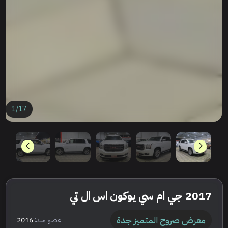
1
/
17
2017 جي ام سي يوكون اس ال تي
معرض صروح المتميز جدة
عضو منذ:
2016