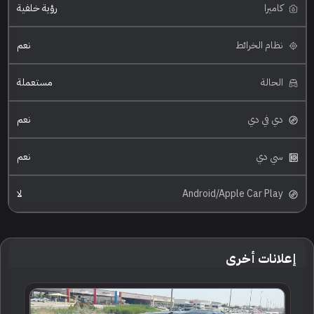
كاميرا
رؤية خلفية
نظام الخرائط
نعم
الحالة
مستعملة
دي في دي
نعم
سي دي
نعم
Android/Apple Car Play
لا
إعلانات أخرى