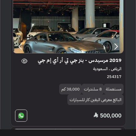
2019 مرسيدس - بنز جي تي أر أي إم جي
الرياض ، السعودية
254317
مستعملة
8 سلندرات
38,000 كم
البائع معرض اليفين كار للسيارات
500,000