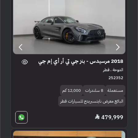
2018 مرسيدس - بنز جي تي أر أي إم جي
الدوحة ، قطر
252352
مستعملة
8 سلندرات
12,000 كم
البائع معرض نايتسبريدج للسيارات قطر
479,999