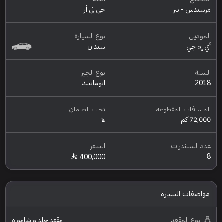
مرسيدس - بنز
جي تي أر
الموديل
نوع السيارة
أي إم جي
سيدان
السنة
نوع الجير
2018
اتوماتيك
المسافات المقطوعه
تحت الضمان
72,000 كم
لا
عدد السلندرات
السعر
8
400,000
مواصفات السيارة
نوع المقعد
مقعد جلد و شامواه