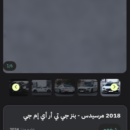
1
/
6
2018 مرسيدس - بنز جي تي أر أي إم جي
شخصي
عضو منذ:
2024