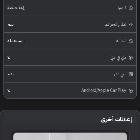
كاميرا
رؤية خلفية
نظام الخرائط
نعم
الحالة
مستعملة
دي في دي
لا
سي دي
نعم
Android/Apple Car Play
لا
إعلانات أخرى