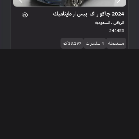
2024 جاكوار اف-بيس ار دايناميك
الرياض ، السعودية
244483
مستعملة
4 سلندرات
33,197 كم
البائع معرض جاكوار لاندروفر للسيارات المعتمدة
159,500