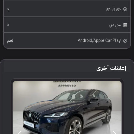
دي في دي
لا
سي دي
لا
Android/Apple Car Play
نعم
إعلانات أخرى