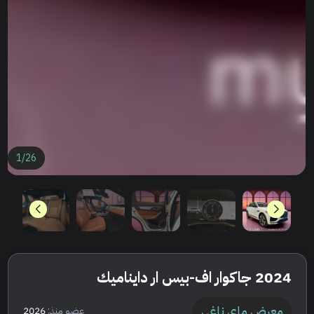
1
/
26
2024 جاكوار اف-بيس ار دايناميك
معرض ماي ناغي
عضو منذ:
2026