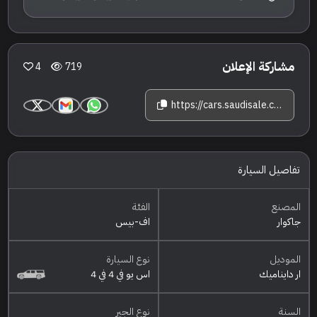
مشاركة الإعلان
4
719
https://cars.saudisale.com/listings/ZUm06u/2024-%D8%AC%D8%A7%D9%83%D9%88%D8%A7%D8%B1-%D8%A7%D9%81-%D8%A8%D9%8A%D8%B3-%D8%A7%D8%B1-%D8%AF%D8%A7%D9%8A%D9%86%D8%A7%D9%85%D9%8A%D9%83
تفاصيل السيارة
المصنع
الفئة
جاكوار
اف-بيس
الموديل
نوع السيارة
ار دايناميك
اس يو في 4 في 4
السنة
نوع الجير