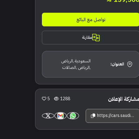
تواصل مع البائع
مقارنة
السعودية ,الرياض
العنوان:
,الرياض ,الصالات
شاركة الإعلان
5
1288
https://cars.saudisale.com/listings/r9b29K/2024-%D8%AC%D8%A7%D9%83%D9%88%D8%A7%D8%B1-%D8%A7%D9%81-%D8%A8%D9%8A%D8%B3-%D8%A7%D8%B1-%D8%AF%D8%A7%D9%8A%D9%86%D8%A7%D9%85%D9%8A%D9%83