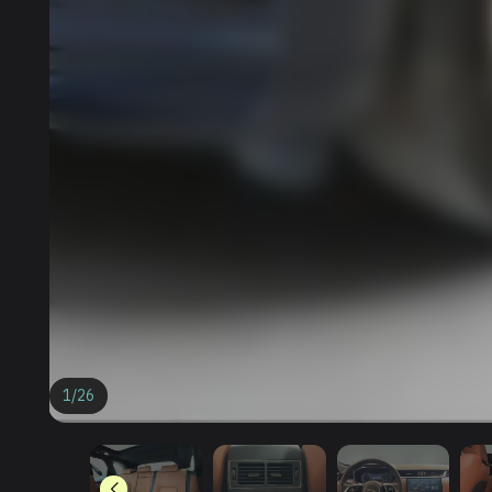
1
/
26