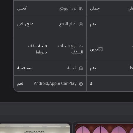
خلي
جملي
لون البودي
كحلي
نعم
نظام الدفع
دفع رباعي
نوع فتحات
فتحة سقف
بنزين
السقف
بانوراما
ئط
نعم
الحالة
مستعملة
لا
Android/Apple Car Play
نعم