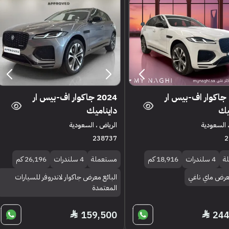
2024 جاكوار اف-بيس ار
2024 جاكوار اف-بيس ار
يك
دايناميك
 السعودية
الرياض ، السعودية
238737
2
ة
4 سلندرات
18,916 كم
مستعملة
4 سلندرات
26,196 كم
معرض ماي ناغي
البائع معرض جاكوار لاندروفر للسيارات
المعتمدة
159,500
244