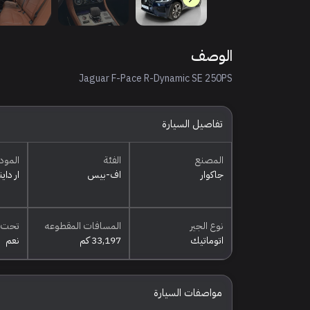
الوصف
Jaguar F-Pace R-Dynamic SE 250PS
تفاصيل السيارة
المصنع
الفئة
المود
جاكوار
اف-بيس
ار داي
نوع الجير
المسافات المقطوعه
تحت 
اتوماتيك
33,197 كم
نعم
مواصفات السيارة