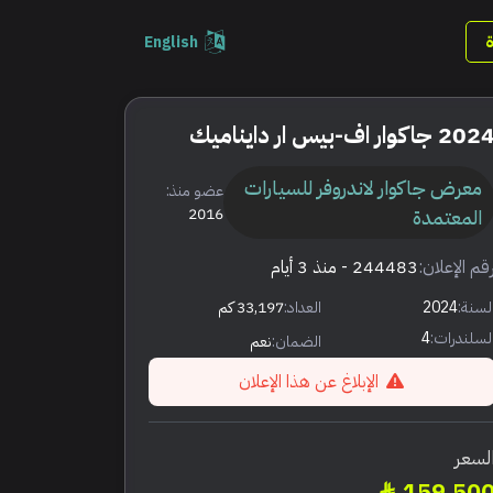
English
202 جاكوار اف-بيس ار دايناميك
معرض جاكوار لاندروفر للسيارات
عضو منذ:
المعتمدة
2016
قم الإعلان:
244483
- منذ 3 أيام
لسنة:
2024
العداد:
33,197 كم
لسلندرات:
4
الضمان:
نعم
الإبلاغ عن هذا الإعلان
لسعر
159,50