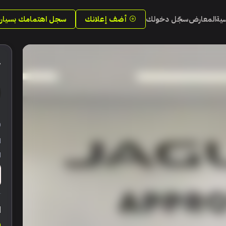
سية
المعارض
سجّل دخولك
أضف إعلانك
سجل اهتمامك بسيارة
4
ر
ا
ا
ا
0