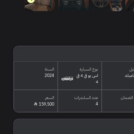
يل
نوع السيارة
السنة
ناميك
اس يو في 4 في
2024
4
الضمان
عدد السلندرات
السعر
4
159,500