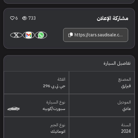
مشاركة الإعلان
6
733
https://cars.saudisale.com/listings/YI0L63/2024-%D9%81%D9%8A%D8%B1%D8%A7%D8%B1%D9%8A-%D8%AC%D9%8A-%D8%AA%D9%8A-%D8%A8%D9%8A-296
تفاصيل السيارة
المصنع
الفئة
فيراري
جي تي بي 296
الموديل
نوع السيارة
عادي
سبورت/كوبيه
السنة
نوع الجير
2024
اتوماتيك