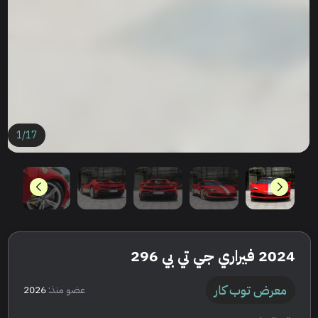
1
/
17
2024 فيراري جي تي بي 296
معرض توب كار
عضو منذ:
2026