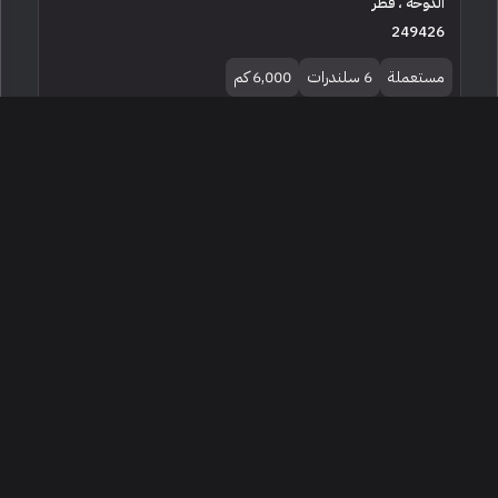
الدوحة ، قطر
249426
مستعملة
6 سلندرات
6,000 كم
البائع معرض مركز النسور للسيارات قطر
869,000
2022 فيراري جي تي بي 296