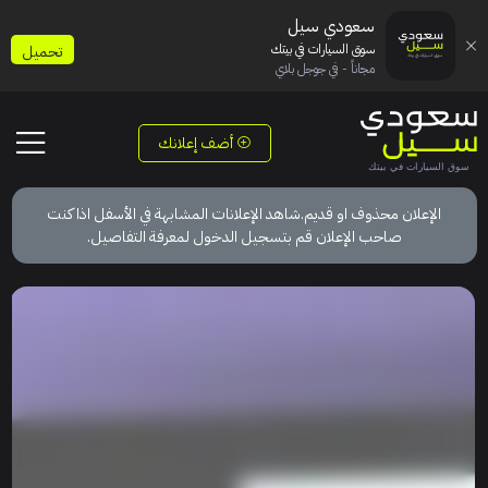
سعودي سيل
سوق السيارات في بيتك
تحميل
مجاناً - في جوجل بلاي
أضف إعلانك
الإعلان محذوف او قديم.شاهد الإعلانات المشابهة في الأسفل اذا كنت
صاحب الإعلان قم بتسجيل الدخول لمعرفة التفاصيل.