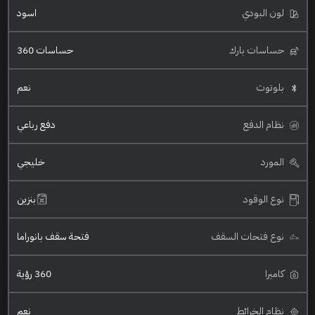
لون البودي
اسود
حساسات بارك
حساسات 360
بلوتوث
نعم
نظام الدفع
دفع رباعي
المورد
خليجي
نوع الوقود
بنزين
نوع فتحات السقف
فتحة سقف بانوراما
كاميرا
360 رؤية
نظام الخرائط
نعم