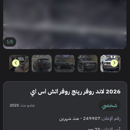
1
/
8
2026 لاند روفر رينج روفر اتش اس اي
شخصي
عضو منذ:
2025
رقم الإعلان:
249907
- منذ شهرين
عٌمر الإعلان:
75 يوم