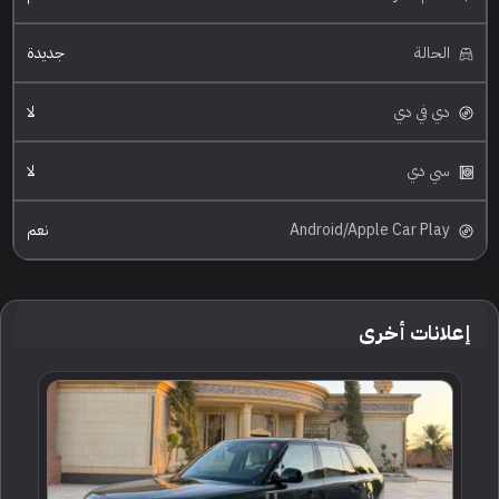
الحالة
جديدة
دي في دي
لا
سي دي
لا
Android/Apple Car Play
نعم
إعلانات أخرى