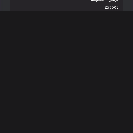
253507
مستعملة
6 سلندرات
3,000 كم
البائع معرض الو كار الرياض
640,000
2026 لاند روفر رينج روفر اتش اس اي
الرياض ، السعودية
253985