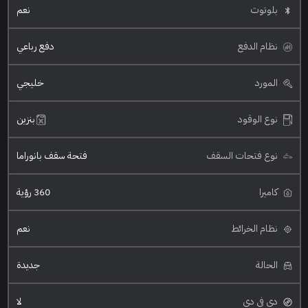
بلوتوث
نعم
نظام الدفع
دفع رباعي
المورد
خليجي
نوع الوقود
بنزين
نوع فتحات السقف
فتحة سقف بانوراما
كاميرا
360 رؤية
نظام الخرائط
نعم
الحالة
جديدة
دي في دي
لا