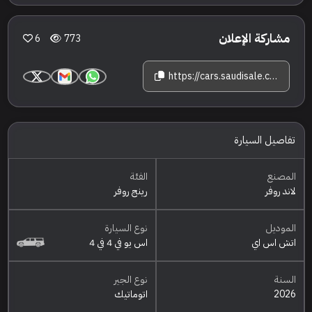
مشاركة الإعلان
6
773
https://cars.saudisale.com/listings/Qa4G2h/2026-%D9%84%D8%A7%D9%86%D8%AF-%D8%B1%D9%88%D9%81%D8%B1-%D8%B1%D9%8A%D9%86%D8%AC-%D8%B1%D9%88%D9%81%D8%B1-%D8%A7%D8%AA%D8%B4-%D8%A7%D8%B3-%D8%A7%D9%8A
تفاصيل السيارة
المصنع
الفئة
لاند روفر
رينج روفر
الموديل
نوع السيارة
اتش اس اي
اس يو في 4 في 4
السنة
نوع الجير
2026
اتوماتيك