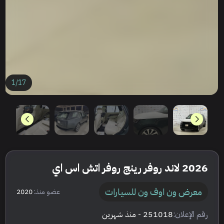
1
/
17
2026 لاند روفر رينج روفر اتش اس اي
معرض ون اوف ون للسيارات
عضو منذ:
2020
رقم الإعلان:
251018
- منذ شهرين