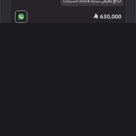
البائع معرض سيارة لاجلك للسيارات
630,000
2022 مرسيدس - بنز جي إل إس 600
مايباخ
الدوحة ، قطر
253410
مستعملة
8 سلندرات
21,000 كم