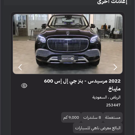
إعلانات أخرى
2022 مرسيدس - بنز جي إل إس 600
مايباخ
الرياض ، السعودية
253447
مستعملة
8 سلندرات
9,000 كم
البائع معرض ناهي للسيارات