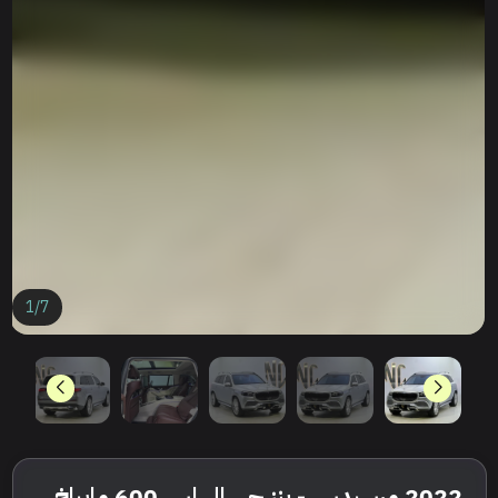
1
/
7
2022 مرسيدس - بنز جي إل إس 600 مايباخ