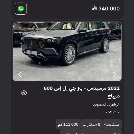
740,000
2022 مرسيدس - بنز جي إل إس 600
مايباخ
الرياض ، السعودية
255712
مستعملة
8 سلندرات
111,000 كم