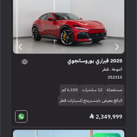
2025 فيراري بوروسانجوي
الدوحة ، قطر
252315
مستعملة
12 سلندرات
6,150 كم
البائع معرض نايتسبريدج للسيارات قطر
2,349,999