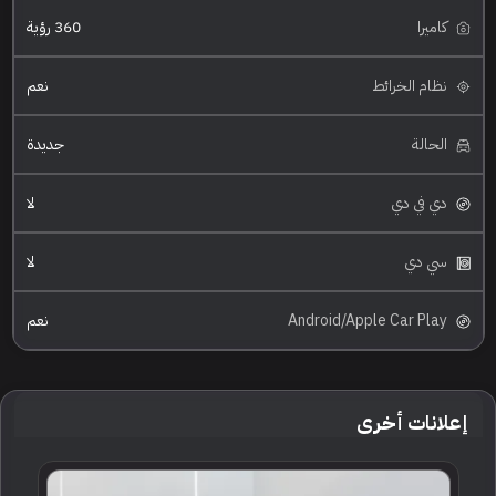
كاميرا
360 رؤية
نظام الخرائط
نعم
الحالة
جديدة
دي في دي
لا
سي دي
لا
Android/Apple Car Play
نعم
إعلانات أخرى