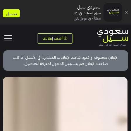
سعودي سيل
سوق السيارات في بيتك
تحميل
مجاناً - في جوجل بلاي
أضف إعلانك
الإعلان محذوف او قديم.شاهد الإعلانات المشابهة في الأسفل اذا كنت
صاحب الإعلان قم بتسجيل الدخول لمعرفة التفاصيل.