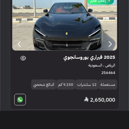
إعلان مميز
2025 فيراري بوروسانجوي
الرياض ، السعودية
256464
مستعملة
12 سلندرات
9,150 كم
البائع شخصي
2,650,000