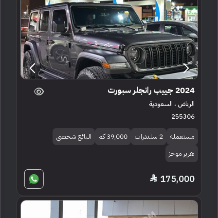
2024 جييب رانجلر سبورت
الرياض ، السعودية
255306
مستعملة
2 سلندرات
39,000 كم
البائع شخصي
تقرير موجز
175,000