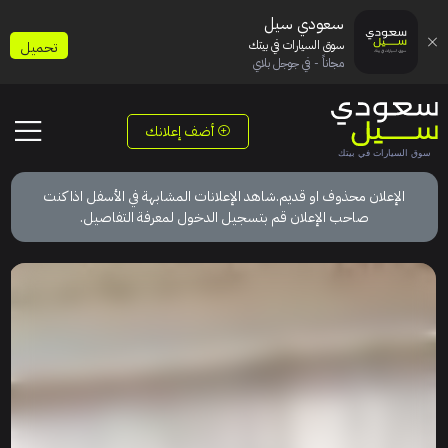
سعودي سيل
سوق السيارات في بيتك
تحميل
مجاناً - في جوجل بلاي
أضف إعلانك
الإعلان محذوف او قديم.شاهد الإعلانات المشابهة في الأسفل اذا كنت
صاحب الإعلان قم بتسجيل الدخول لمعرفة التفاصيل.