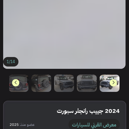
1
/
14
2024 جييب رانجلر سبورت
معرض القرني للسيارات
عضو منذ:
2025