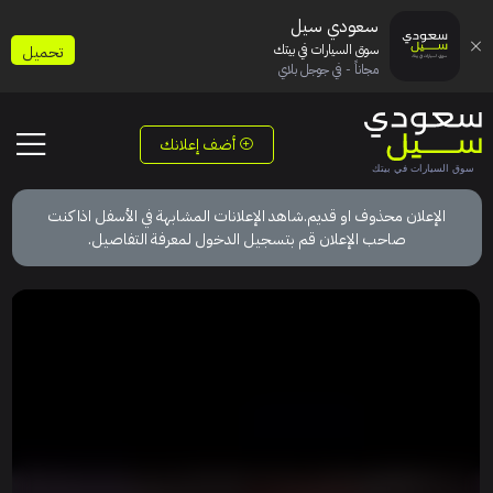
سعودي سيل
سوق السيارات في بيتك
تحميل
مجاناً - في جوجل بلاي
أضف إعلانك
الإعلان محذوف او قديم.شاهد الإعلانات المشابهة في الأسفل اذا كنت
صاحب الإعلان قم بتسجيل الدخول لمعرفة التفاصيل.