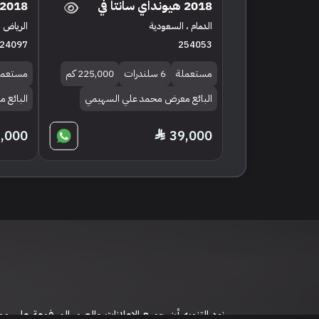
2018 هيونداي سانتا في
2018 هيونداي سانتا في
الدمام ، السعودية
الرياض ،
24097
254053
مستعملة
6 سلندرات
225,000 كم
مستعمل
البائع معرض محمد علي السهيمي
البائع 
,000
39,000
نود التنويه أن جميع الإعلانات والصور المرفوعة عل