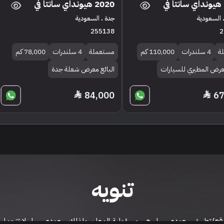
2020 هيونداي سانتا في
 السعودية
جدة ، السعودية
255138
2
ة
4 سلندرات
110,000 كم
مستعملة
4 سلندرات
78,000 كم
معرض المطيري للسيارات
البائع معرض شعلة جدة
84,000
67
تنويه
ى موقع/تطبيق سعودي سيل هي مسؤولية المعلن ولذلك سعودي سيل لا تتحمل أي