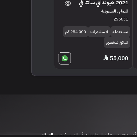
2021 هيونداي سانتا في
الدمام ، السعودية
256631
مستعملة
4 سلندرات
254,000 كم
البائع شخصي
55,000
 نتائج عن هذه المعلومات أو الصور. يُوصى بالتحقق