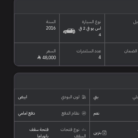
يل
نوع السيارة
السنة
اس يو في 2 في
2016
4
الضمان
عدد السلندرات
السعر
4
48,000
خلي
بني
لون البودي
ابيض
نعم
نظام الدفع
دفع امامي
نوع فتحات
فتحة سقف
بنزين
السقف
بانوراما