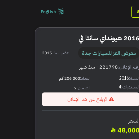
English
201 هيونداي سانتا في
معرض العز للسيارات جدة
عضو منذ:
2015
قم الإعلان:
221798
- منذ شهر
لسنة:
2016
العداد:
206,000 كم
لسلندرات:
4
الضمان:
لا
الإبلاغ عن هذا الإعلان
لسعر
48,00