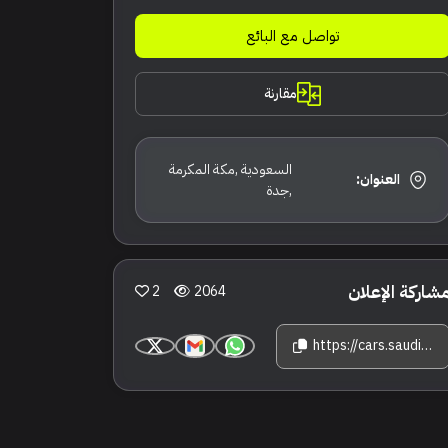
تواصل مع البائع
مقارنة
السعودية ,مكة المكرمة
العنوان:
,جدة
شاركة الإعلان
2
2064
https://cars.saudisale.com/listings/2TrX5u/2016-%D9%87%D9%8A%D9%88%D9%86%D8%AF%D8%A7%D9%8A-%D8%B3%D8%A7%D9%86%D8%AA%D8%A7-%D9%81%D9%8A