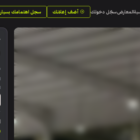
سية
المعارض
سجّل دخولك
أضف إعلانك
سجل اهتمامك بسيارة
6
ر
ا
ا
ا
0