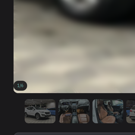
1
/
6