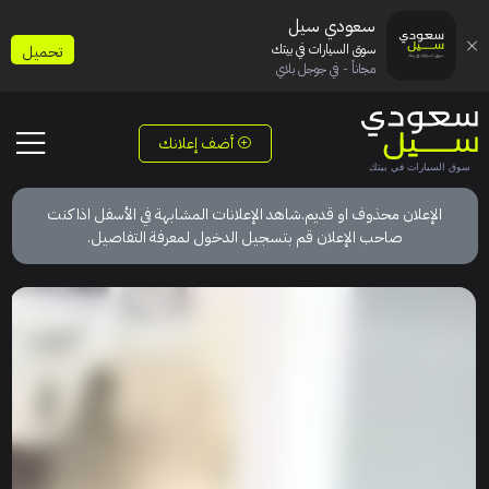
سعودي سيل
سوق السيارات في بيتك
تحميل
مجاناً - في جوجل بلاي
أضف إعلانك
الإعلان محذوف او قديم.شاهد الإعلانات المشابهة في الأسفل اذا كنت
صاحب الإعلان قم بتسجيل الدخول لمعرفة التفاصيل.