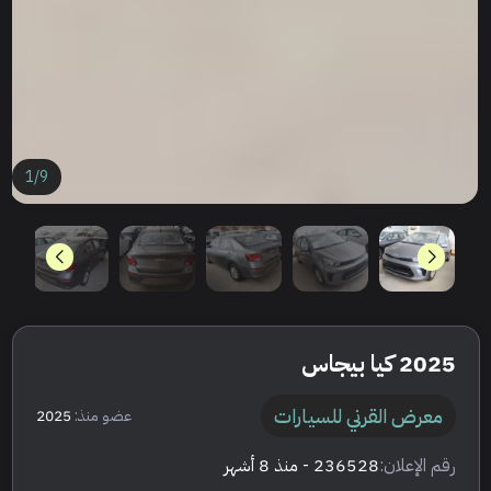
1
/
9
2025 كيا بيجاس
معرض القرني للسيارات
عضو منذ:
2025
رقم الإعلان:
236528
- منذ 8 أشهر