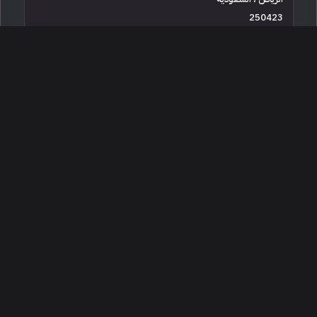
250423
جديدة
4 سلندرات
البائع معرض سيارة لاجلك للسيارات
47,500
2026 كيا بيجاس
الرياض ، السعودية
250424