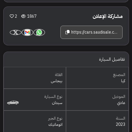
مشاركة الإعلان
2
1867
https://cars.saudisale.com/listings/i7V1a7/2023-%D9%83%D9%8A%D8%A7-%D8%A8%D9%8A%D8%AC%D8%A7%D8%B3
تفاصيل السيارة
المصنع
الفئة
كيا
بيجاس
الموديل
نوع السيارة
عادي
سيدان
السنة
نوع الجير
2023
اتوماتيك