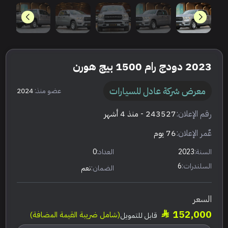
2023 دودج رام 1500 بيج هورن
معرض شركة عادل للسيارات
عضو منذ:
2024
رقم الإعلان:
243527
- منذ 4 أشهر
عٌمر الإعلان:
76 يوم
السنة:
2023
العداد:
0
السلندرات:
6
الضمان:
نعم
السعر
152,000
(شامل ضريبة القيمة المضافة)
قابل للتمويل