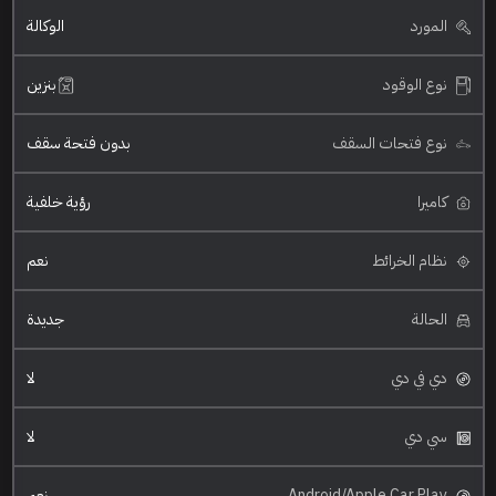
المورد
الوكالة
نوع الوقود
بنزين
نوع فتحات السقف
بدون فتحة سقف
كاميرا
رؤية خلفية
نظام الخرائط
نعم
الحالة
جديدة
دي في دي
لا
سي دي
لا
Android/Apple Car Play
نعم