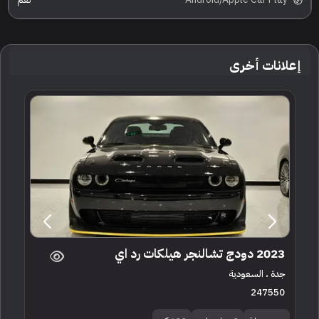
إعلانات أخرى
2023 دودج تشالنجر هيلكات رد اي
جدة ، السعودية
247550