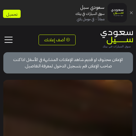
سعودي سيل
سوق السيارات في بيتك
تحميل
مجاناً - في جوجل بلاي
أضف إعلانك
الإعلان محذوف او قديم.شاهد الإعلانات المشابهة في الأسفل اذا كنت
صاحب الإعلان قم بتسجيل الدخول لمعرفة التفاصيل.