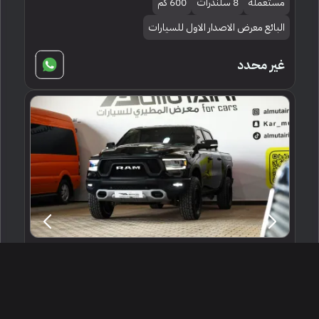
مستعملة
8 سلندرات
600 كم
البائع معرض الاصدار الاول للسيارات
غير محدد
2022 دودج رام ريبل
الرياض ، السعودية
256304