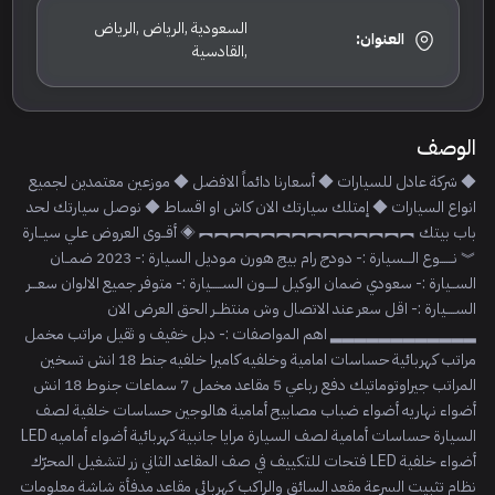
السعودية ,الرياض ,الرياض
العنوان:
,القادسية
الوصف
◆ شركة عادل للسيارات ◆ أسعارنا دائماً الافضل ◆ موزعين معتمدين لجميع
انواع السيارات ◆ إمتلك سيارتك الان كاش او اقساط ◆ نوصل سيارتك لحد
باب بيتك ︻︻︻︻︻︻︻︻︻︻︻︻︻︻ ◈ أقــوى العروض علي سيــارة
︾ نــــــوع الـــسيارة :- دودج رام بيج هورن مـوديل السيارة :- 2023 ضمــان
الســيارة :- سعودي ضمان الوكيل لــــون الســـــيارة :- متوفر جميع الالوان سعـــر
الســــيارة :- اقل سعر عند الاتصال وش منتظــر الحق العرض الان
▂▂▂▂▂▂▂▂▂▂▂▂ اهم المواصفات :- دبل خفيف و ثقيل مراتب مخمل
مراتب كهربائية حساسات امامية وخلفيه كاميرا خلفيه جنط 18 انش تسخين
المراتب جيراوتوماتيك دفع رباعي 5 مقاعد مخمل 7 سماعات جنوط 18 انش
أضواء نهاريه أضواء ضباب مصابيح أمامية هالوجين حساسات خلفية لصف
السيارة حساسات أمامية لصف السيارة مرايا جانبية كهربائية أضواء أماميه LED
أضواء خلفية LED فتحات للتكييف في صف المقاعد الثاني زر لتشغيل المحرّك
نظام تثبيت السرعة مقعد السائق والراكب كهربائي مقاعد مدفأة شاشة معلومات