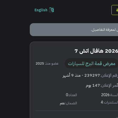
English
 لمعرفة التفاصيل.
202 هافال اتش 7
معرض قمة البرج للسيارات
عضو منذ:
2025
قم الإعلان:
239297
- منذ 9 أشهر
ٌمر الإعلان:
147 يوم
لسنة:
2026
العداد:
0
لسلندرات:
4
الضمان:
نعم