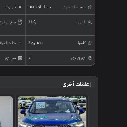
حساسات بارك
حساسات 360
بلوتوث
المورد
الوكالة
نوع الوقود
كاميرا
360 رؤية
نظام الخرا
دي في دي
لا
سي دي
إعلانات أخرى