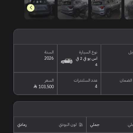
يل
نوع السيارة
السنة
اس يو في 2 في
2026
4
الضمان
عدد السلندرات
السعر
4
103,500
خلي
جملي
لون البودي
رمادي