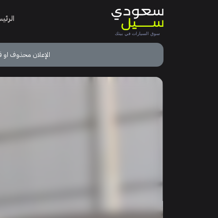
الرئي
الإعلان محذوف او ق