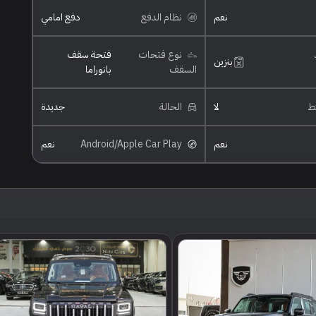
نعم
نظام الدفع
دفع امامي
نوع فتحات
فتحة سقف
بنزين
السقف
بانوراما
ئط
لا
الحالة
جديدة
نعم
Android/Apple Car Play
نعم