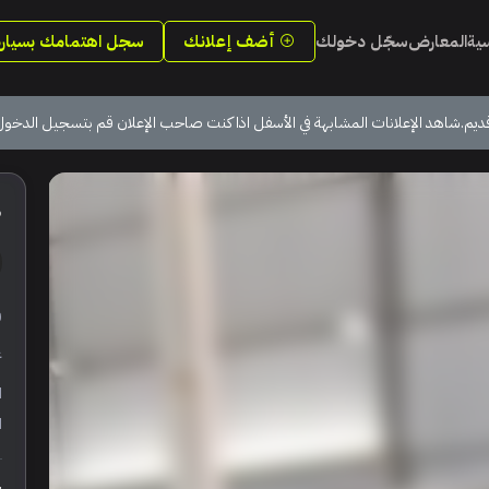
سية
المعارض
سجّل دخولك
أضف إعلانك
سجل اهتمامك بسيارة
ديم.شاهد الإعلانات المشابهة في الأسفل اذا كنت صاحب الإعلان قم بتسجيل الدخول
6
ر
ع
ا
ا