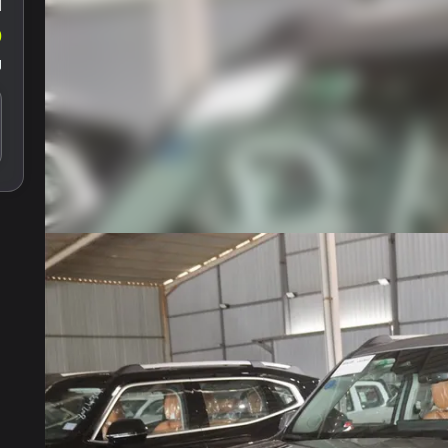
ا
0
ل