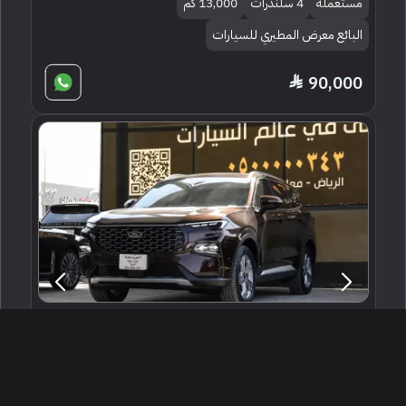
مستعملة
4 سلندرات
13,000 كم
البائع معرض المطيري للسيارات
90,000
2024 فورد تيريتوري تريند
الرياض ، السعودية
241216