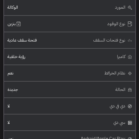
المورد
الوكالة
نوع الوقود
بنزين
نوع فتحات السقف
فتحة سقف عادية
كاميرا
رؤية خلفية
نظام الخرائط
نعم
الحالة
جديدة
دي في دي
لا
سي دي
لا
Android/Apple Car Play
نعم