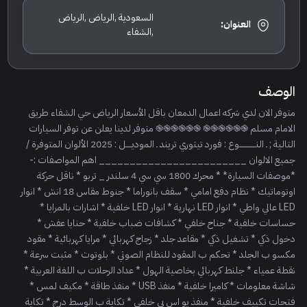
السعودية ,الرياض ,الرياض
العنوان:
,الشفاء
الوصف
متوفر الان لدي شركه اعمال الدمعان باقل الأسعار الرياض حي الشفاء طريق
الامام مسلم ֎֎֎֎֎֎ ֎֎֎֎֎֎ متوفر لدينا يعلن عن توفر السيارات
التالية ; ـ النــــــــــــوع : فورد تيتوري تريند ـ الموديــــل : 2025 الألوان المتوفرة /
جميع الالوان ________________________ اهم المواصفات :-
*موصفات السيارة* * محرك 1800 سي سي 4 سلندر _ تربو * ناقل حركة
اوتوماتيك * نظام دفع امامي * سقف بانوراما * جنوط مقاس 18 انش * انوار
LED عالي واطي * انوار LED نهارية * انوار LED خلفية * اشارات بالمرايا *
حساسات خلفية * جناح خلفي * كشافات ضباب خلفية * حنايا عفش *
دخول ذكي * تشغيل ذكي * مقاعد جلد * زجاج كهربائي * مرايا كهربائية * مقود
مكسو ب الجلد * تحكم ب المقود للنظام الصوتي * بلوتوث * مثبت سرعة *
نقطة عمياء * جلنط كهربائي بخاصية الهول * عداد الرحلات ب اللغة العربية *
شاشة معلومات * كاميرا خلفية * منفذ USB * منفذ طاقة * مكيف لمس *
فتحات تكييف خلفية * منفذ يو اس بي خلفي * تكاية ب الوسط درج * تكاية