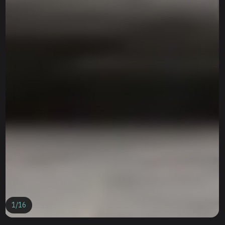
1
/
16