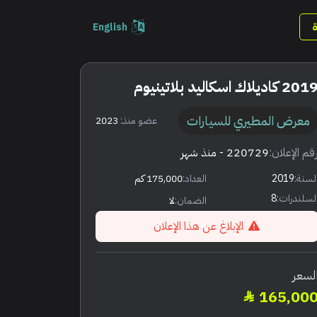
English
201 كاديلاك اسكاليد بلاتينيوم
معرض المطيري للسيارات
عضو منذ:
2023
قم الإعلان:
220729
- منذ شهر
لسنة:
2019
العداد:
175,000 كم
لسلندرات:
8
الضمان:
لا
الإبلاغ عن هذا الإعلان
لسعر
165,00