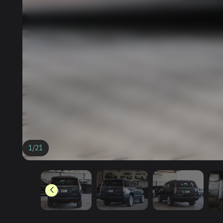
1
/
21