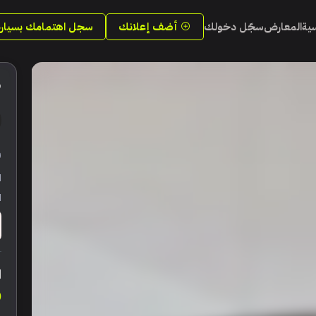
سية
المعارض
سجّل دخولك
أضف إعلانك
سجل اهتمامك بسيارة
9
ر
ا
ا
ا
0