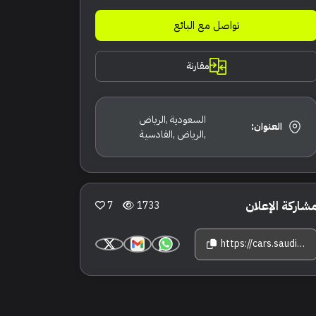
تواصل مع البائع
مقارنة
السعودية ,الرياض
العنوان:
,الرياض ,القادسية
شاركة الإعلان
7
1733
https://cars.saudisale.com/listings/J58F17/2019-%D9%83%D8%A7%D8%AF%D9%8A%D9%84%D8%A7%D9%83-%D8%A7%D8%B3%D9%83%D8%A7%D9%84%D9%8A%D8%AF-%D8%A8%D9%84%D8%A7%D8%AA%D9%8A%D9%86%D9%8A%D9%88%D9%85