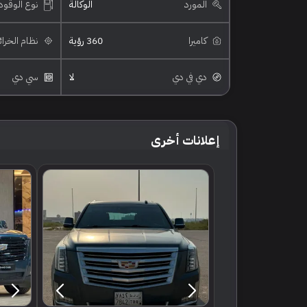
المورد
الوكالة
نوع الوقود
كاميرا
360 رؤية
نظام الخرا
دي في دي
لا
سي دي
إعلانات أخرى