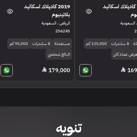
2019 كاديلاك اسكاليد
2019 كاديلاك اسكاليد
يوم
بلاتينيوم
 السعودية
الرياض ، السعودية
256245
2
ة
8 سلندرات
135,000 كم
مستعملة
8 سلندرات
95,000 كم
عرض عماد كارز
البائع شخصي
179,000
169
تنويه