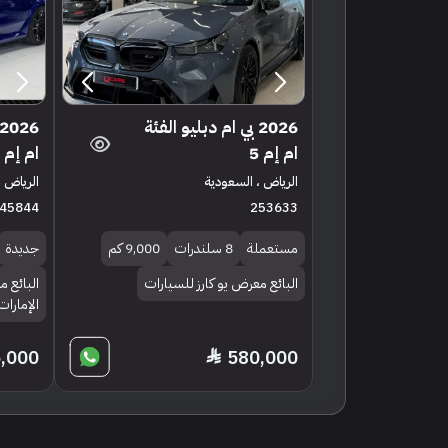
2026 بي ام دبليو الفئة
ام إم 5
ام إم 5
الرياض ، السعودية
الرياض ،
45844
253633
مستعملة
8 سلندرات
9,000 كم
جديدة
البائع معرض يو كارز للسيارات
البائع 
الإمارات
,000
580,000