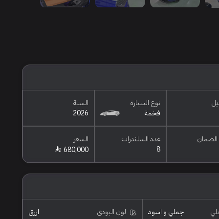
يل
نوع السيارة
السنة
فخمة
2026
الضمان
عدد السلندرات
السعر
8
680,000
خلي
جملي و اسود
لون البودي
ازرق