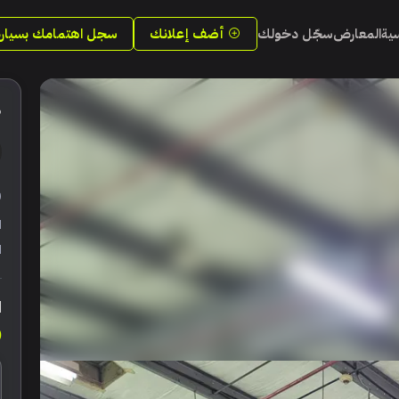
سية
المعارض
سجّل دخولك
أضف إعلانك
سجل اهتمامك بسيارة
6
ر
ا
ا
ا
0