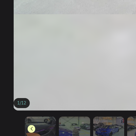
1
/
12