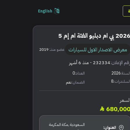
English
202 بي ام دبليو الفئة ام إم 5
معرض الاصدار الاول للسيارات
عضو منذ:
2019
قم الإعلان:
232334
- منذ 6 أشهر
لسنة:
2026
العداد:
0
لسلندرات:
8
الضمان:
نعم
لسعر
680,00
السعودية ,مكة المكرمة
العنوان: