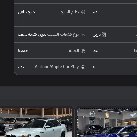
نعم
نظام الدفع
دفع خلفي
بنزين
نوع فتحات السقف
بدون فتحة سقف
ئط
نعم
الحالة
جديدة
لا
Android/Apple Car Play
نعم