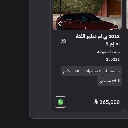
2018 بي ام دبليو الفئة
ام إم 5
جدة ، السعودية
255221
مستعملة
8 سلندرات
95,000 كم
البائع شخصي
265,000