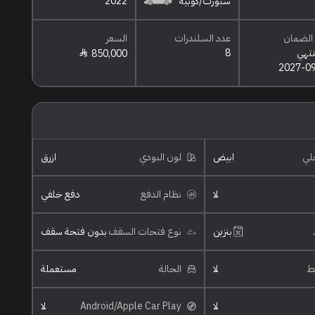
سبورت/كوبيه
2022
الضمان
عدد السلندرات
السعر
نتهي
8
850,000
2027-0
خلي
ابيض
لون البودي
ازرق
لا
نظام الدفع
دفع خلفي
بنزين
نوع فتحات السقف
بدون فتحة سقف
ئط
لا
الحالة
مستعملة
لا
Android/Apple Car Play
لا