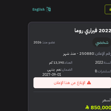
English
202 فيراري روما
شخصي
عضو منذ:
2026
قم الإعلان:
250880
- منذ شهر
لسنة:
2022
العداد:
13,390 كم
الضمان:
نعم
ينتهي
لسلندرات:
8
2027-09-01
الإبلاغ عن هذا الإعلان
لسعر
850,00