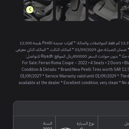
فيراري روما كوبيه 2022 • 4 ركاب • بابين • اللون ازرق • ممشى 13,390 كم فقط المواصفات والحالة: * كفرات جديدة Pirelli بقيمة 12,500
ريال * حماية كاملة للسيارة * ضمان الوكيل حتى 01/09/2027 * ضمان الصيانة حتى 01/09/2029 * المالك الثالث * المالك الثاني معرض
* شرط الفحص عند الوكيل * السيارة ما شاء الله تبارك الله نظيفة جدًا * بدون حوادث السعر: 850000ريال الموقع: Riyadh للتواصل:
 For Sale: Ferrari Roma Coupe – 2022 • 4 Seats • 2 Doors • Blue Color • Mileage: 13,390 KM
Condition & Details: * Brand New Pirelli Tires worth SAR 12,5
01/09/2027 * Service Warranty valid until 01/09/2029 * Th
available at the dealer * Excellent condition, very clean * No
يل
نوع السيارة
السنة