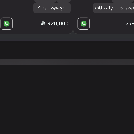
معرض بلاتينيوم للسيارات
البائع معرض توب كار
حدد
920,000
تنويه
ى موقع/تطبيق سعودي سيل هي مسؤولية المعلن ولذلك سعودي سيل لا تتحمل أي
الشخصي من العناصر المعلن عنها قبل البدء بعمليات الشراء