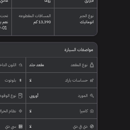
فيراري
روما
عادي
نوع الجير
المسافات المقطوعه
تحت 
اتوماتيك
13,390 كم
نعم ي
9-01
مواصفات السيارة
نوع المقعد
مقعد جلد
اللون الدا
حساسات بارك
لا
بلوتوث
المورد
أوروبي
نوع الوقود
كاميرا
لا
نظام الخرا
دي في دي
لا
سي دي