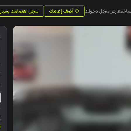
سية
المعارض
سجّل دخولك
أضف إعلانك
سجل اهتمامك بسيارة
2
ر
ا
ا
ا
0