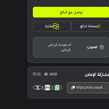
تواصل مع البائع
محادثة البائع
مقارنة
السعودية ,الرياض
العنوان:
,الرياض
شاركة الإعلان
21
2400
https://cars.saudisale.com/listings/H38uQC/2022-%D9%81%D9%8A%D8%B1%D8%A7%D8%B1%D9%8A-%D8%B1%D9%88%D9%85%D8%A7