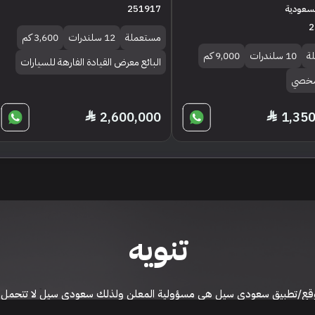
السعودية
251917
2
مستعملة
12 سلندرات
3,600 كم
ة
10 سلندرات
9,000 كم
البائع معرض القيادة الفارهة للسيارات
 شخصي
2,600,000
1,35
تنويه
ى موقع/تطبيق سعودي سيل هي مسؤولية المعلن ولذلك سعودي سيل لا تتحمل أي
الشخصي من العناصر المعلن عنها قبل البدء بعمليات الشراء