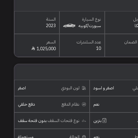
يل
نوع السيارة
السنة
كا
سبورت/كوبيه
2023
الضمان
عدد السلندرات
السعر
10
1,025,000
خلي
اصفر و اسود
لون البودي
اصفر
نعم
نظام الدفع
دفع خلفي
بنزين
نوع فتحات السقف
بدون فتحة سقف
ئط
نعم
الحالة
مستعملة