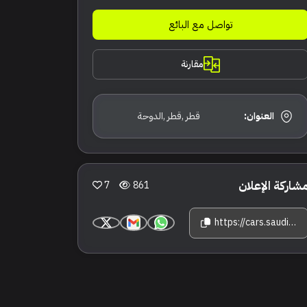
تواصل مع البائع
مقارنة
العنوان:
قطر ,قطر ,الدوحة
شاركة الإعلان
7
861
https://cars.saudisale.com/listings/DG364Z/2023-%D9%84%D9%85%D8%A8%D8%B1%D8%AC%D9%8A%D9%86%D9%8A-%D9%87%D9%88%D8%B1%D8%A7%D9%83%D8%A7%D9%86-%D8%AA%D9%8A%D9%83%D9%86%D9%8A%D9%83%D8%A7