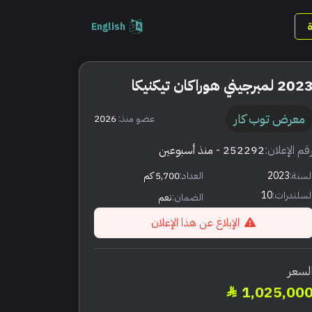
English
202 لمبرجيني هوراكان تيكنيكا
معرض توب كار
عضو منذ:
2026
قم الإعلان:
252292
- منذ أسبوعين
لسنة:
2023
العداد:
5,700 كم
لسلندرات:
10
الضمان:
نعم
الإبلاغ عن هذا الإعلان
لسعر
1,025,00