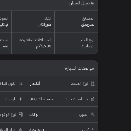
تفاصيل السيارة
المصنع
الفئة
المود
لمبرجيني
هوراكان
تيكني
نوع الجير
المسافات المقطوعه
تحت 
اتوماتيك
5,700 كم
نعم
مواصفات السيارة
نوع المقعد
ألكنتارا
اللون الدا
حساسات بارك
حساسات 360
بلوتوث
المورد
الوكالة
نوع الوقود
كاميرا
360 رؤية
نظام الخرا