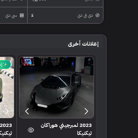
دي في دي
لا
سي دي
إعلانات أخرى
إع
2023 لمبرجيني هوراكان
تيكنيكا
تيكنيك