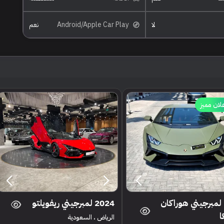
لا
Android/Apple Car Play
نعم
لان مميز
2023 لمبرجيني هوراكان
2024 لمبرجيني ريفويلتو
ا
الرياض ، السعودية