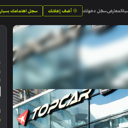
سية
المعارض
سجّل دخولك
أضف إعلانك
سجل اهتمامك بسيارة
3
ر
ا
ا
ا
0