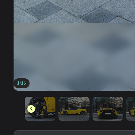
1
/
16