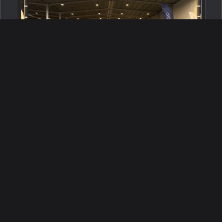
2026 دونج فينج شاين
الرياض ، السعودية
243118
جديدة
4 سلندرات
البائع معرض الصغير للسيارات
45,500