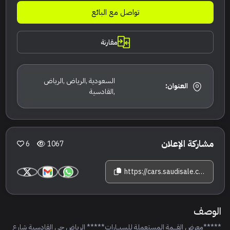
تواصل مع البائع
مقارنة
السعودية ,الرياض ,الرياض
العنوان:
,القادسية
مشاركة الإعلان
6
1067
https://cars.saudisale.com/listings/Bd4kNs/2026-%D8%AF%D9%88%D9%86%D8%AC-%D9%81%D9%8A%D9%86%D8%AC-%D8%B4%D8%A7%D9%8A%D9%86
الوصف
*****معرض القـــمة المستعملة للسيــارات***** الرياض حي القادسية شارع