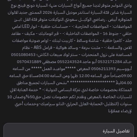
وادي الدواسر متوفر لدينا جمـيع أنواع السيارات منها؛ السيارة دونج فينج نوع
السيارة شاين فئة السيارة استاندر موديل السيارة 2026 الممشى جديد الالوان
المتوفره أبيض . رصاصي الوكيــــل سعودي التوكيلات متوفر فئة الفل :ابــــرز
المواصفات: - المواصفات الخارجية :- - حساسات خلفية - انوار LED امامي
خلفي - جنوط 16 - المواصفات الداخلية :- - قير اتوماتيك - مكيف - مقاعد
جلد - كاميرا خلفية - شاشة وسائط - كاربيت لينك - اوامر صوتية مواصفات
الامن والسلامة :- - مثبت سرعة - وسائد هوائية - فرامل ABS - نظام
المساعدة على نزول المنحدرات - سنتر لوك مبيعات الكاش؛ 0501080453
خــالد 0532171284 أبـو ماجد 0552243524 مصطفي 0570431889
أبـووسـيم 0506211393 المعرض *****مواعيــد العمل***** من الساعه
09:00صباحاً حتى الساعه 12.00 ظهرا ومن الساعه 04:00مساءً حتي الساعه
04.00ليلاً ********************* *نشحن السيارات لجميع مناطق
المملكة بخصومات خاصة لدي شركة البسامي الدولية :- * خدمة العناية الالي
للسيارات الخاصة بالمعرض ونقدم لكم خصومات تصل حتي50%وضمان 10
سنوات (التظليل-الحماية-العازل الحراري-النانو سيراميك-وخدمات أخري
لإرضاء عملاؤنا
تفاصيل السيارة