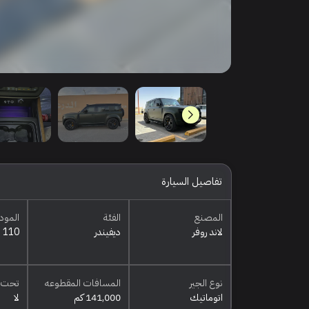
تفاصيل السيارة
المصنع
الفئة
المود
لاند روفر
ديفيندر
110
نوع الجير
المسافات المقطوعه
تحت 
اتوماتيك
141,000 كم
لا