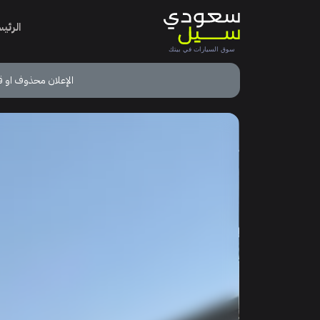
الرئي
الإعلان محذوف او ق