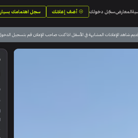
سية
المعارض
سجّل دخولك
أضف إعلانك
سجل اهتمامك بسيارة
ديم.شاهد الإعلانات المشابهة في الأسفل اذا كنت صاحب الإعلان قم بتسجيل الدخول
0
ر
ع
ا
ا