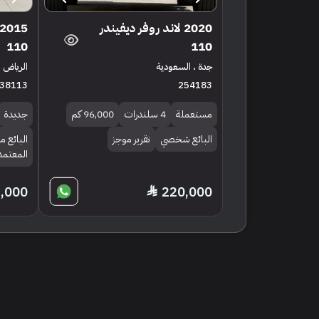
2020 لاند روفر ديفيندر
110
110
جدة ، السعودية
الرياض ،
38113
254183
مستعملة
4 سلندرات
96,000 كم
جديدة
البائع شخصي
تقرير موجز
البائع م
المعتمد
6,000
220,000