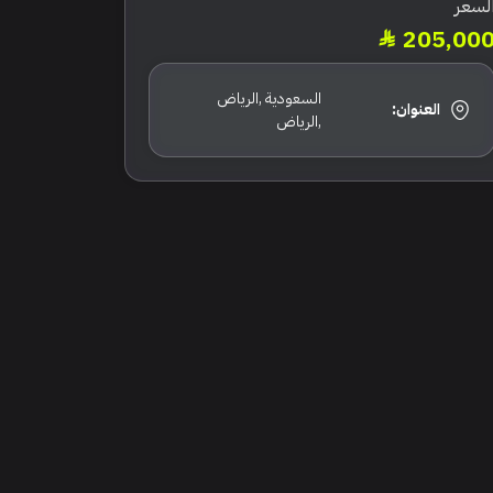
لسعر
205,00
السعودية ,الرياض
العنوان:
,الرياض