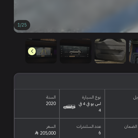
1
/
25
يل
نوع السيارة
السنة
اس يو في 4 في
2020
4
الضمان
عدد السلندرات
السعر
6
205,000