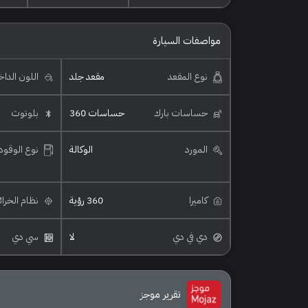
مواصفات السيارة
نوع المقعد
مقعد جلد
اللون الدا
حساسات بارك
حساسات 360
بلوتوث
المورد
الوكالة
نوع الوقود
كاميرا
360 رؤية
نظام الخرا
دي في دي
لا
سي دي
تقرير موجز