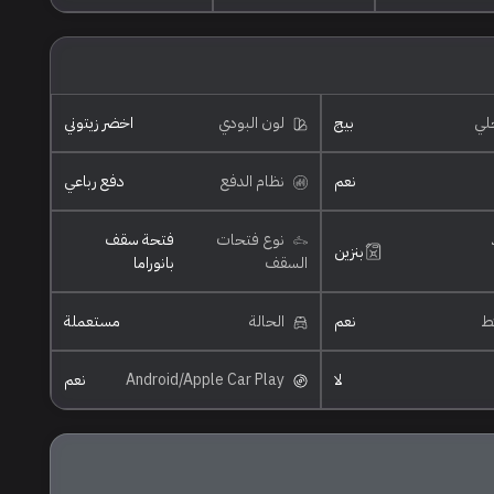
خلي
بيج
لون البودي
اخضر زيتوني
نعم
نظام الدفع
دفع رباعي
نوع فتحات
فتحة سقف
بنزين
السقف
بانوراما
ئط
نعم
الحالة
مستعملة
لا
Android/Apple Car Play
نعم