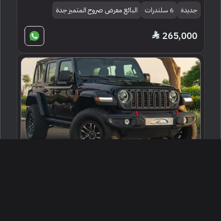
جديدة
6 سلندرات
البائع معرض صروح المتميز جدة
265,000
2025 جييب رانجلر ربيكون
الرياض ، السعودية
253190
جديدة
4 سلندرات
البائع معرض أوتوماكس