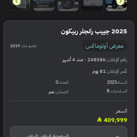
2025 جييب رانجلر ربيكون
معرض أوتوماكس
عضو منذ:
2019
رقم الإعلان:
248586
- منذ 4 أشهر
عٌمر الإعلان:
81 يوم
السنة:
2025
العداد:
0
السلندرات:
8
الضمان:
نعم
السعر
409,999
السعودية ,الرياض ,الرياض