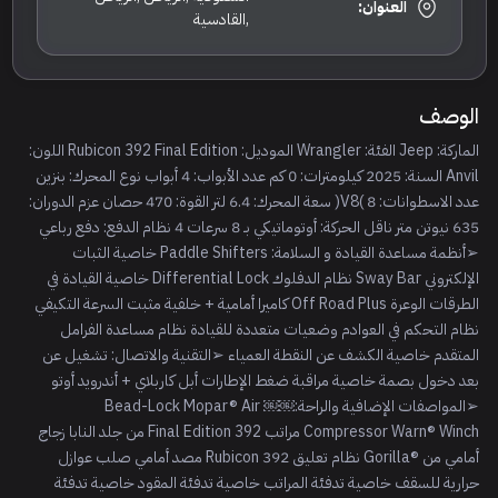
العنوان:
,القادسية
الوصف
الماركة: Jeep الفئة: Wrangler الموديل: Rubicon 392 Final Edition اللون:
Anvil السنة: 2025 كيلومترات: 0 كم عدد الأبواب: 4 أبواب نوع المحرك: بنزين
عدد الاسطوانات: 8 )V8( سعة المحرك: 6.4 لتر القوة: 470 حصان عزم الدوران:
635 نيوتن متر ناقل الحركة: أوتوماتيكي بـ 8 سرعات 4 نظام الدفع: دفع رباعي
➢أنظمة مساعدة القيادة و السلامة: Paddle Shifters خاصية الثبات
الإلكتروني Sway Bar نظام الدفلوك Differential Lock خاصية القيادة في
الطرقات الوعرة Off Road Plus كاميرا أمامية + خلفية مثبت السرعة التكيفي
نظام التحكم في العوادم وضعيات متعددة للقيادة نظام مساعدة الفرامل
المتقدم خاصية الكشف عن النقطة العمياء ➢التقنية والاتصال: تشغيل عن
بعد دخول بصمة خاصية مراقبة ضغط الإطارات أبل كاربلاي + أندرويد أوتو
➢المواصفات الإضافية والراحة:￼￼ Bead-Lock Mopar® Air
Compressor Warn® Winch مراتب Final Edition 392 من جلد النابا زجاج
أمامي من ®Gorilla نظام تعليق 392 Rubicon مصد أمامي صلب عوازل
حرارية للسقف خاصية تدفئة المراتب خاصية تدفئة المقود خاصية تدفئة