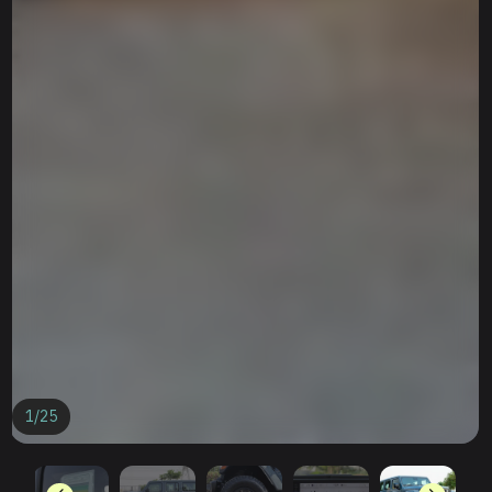
1
/
25