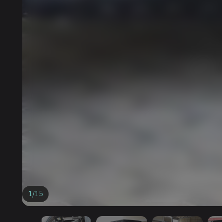
1
/
15