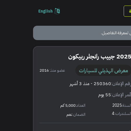
English
 لمعرفة التفاصيل.
202 جييب رانجلر ربيكون
معرض الهذيلي للسيارات
عضو منذ:
2016
قم الإعلان:
250360
- منذ 3 أشهر
ٌمر الإعلان:
55 يوم
لسنة:
2025
العداد:
5,000 كم
لسلندرات:
4
الضمان:
نعم