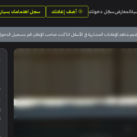
سية
المعارض
سجّل دخولك
أضف إعلانك
سجل اهتمامك بسيارة
ديم.شاهد الإعلانات المشابهة في الأسفل اذا كنت صاحب الإعلان قم بتسجيل الدخول
5
ر
ع
ا
ا