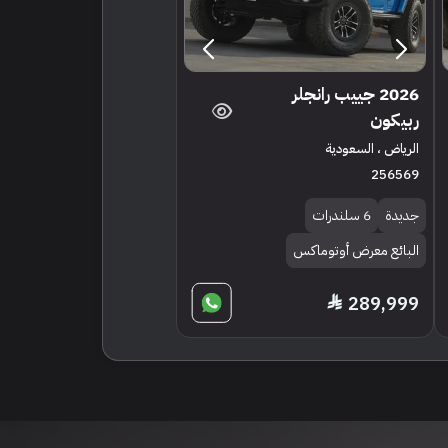
2026 جييب رانجلر
ربيكون
الرياض ، السعودية
256569
جديدة
6 سلندرات
البائع معرض أوتوماكس
289,999