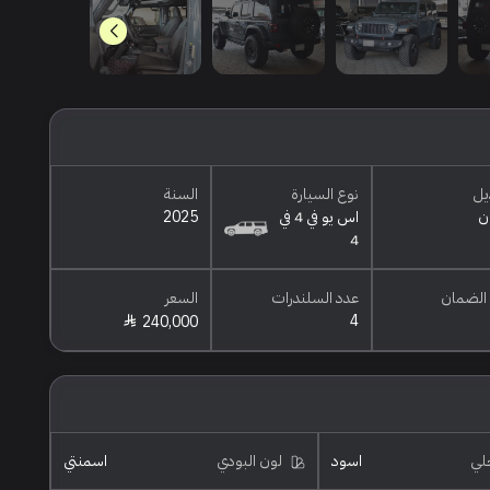
يل
نوع السيارة
السنة
ن
اس يو في 4 في
2025
4
الضمان
عدد السلندرات
السعر
4
240,000
خلي
اسود
لون البودي
اسمنتي