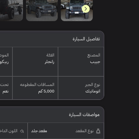
تفاصيل السيارة
المصنع
الفئة
المود
جييب
رانجلر
ربيكو
نوع الجير
المسافات المقطوعه
تحت 
اتوماتيك
5,000 كم
نعم
مواصفات السيارة
نوع المقعد
مقعد جلد
اللون الدا