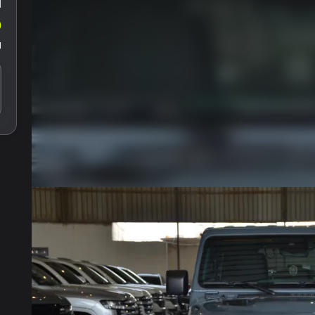
ا
0
ل