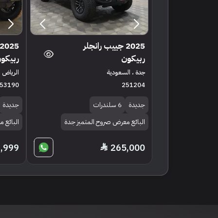
2025 جييب رانجلر
ربيكون
ربيكو
جدة ، السعودية
الرياض ،
53190
251204
جديدة
6 سلندرات
جديدة
البائع معرض صروح المتميز جدة
البائع 
,999
265,000