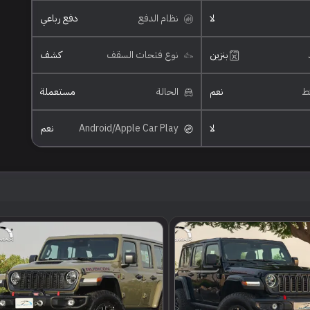
لا
نظام الدفع
دفع رباعي
بنزين
نوع فتحات السقف
كشف
ئط
نعم
الحالة
مستعملة
لا
Android/Apple Car Play
نعم