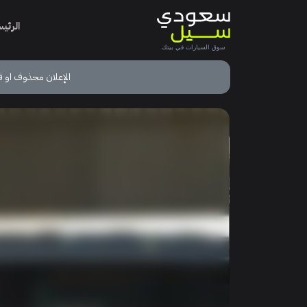
الرئي
الإعلان محذوف او ق