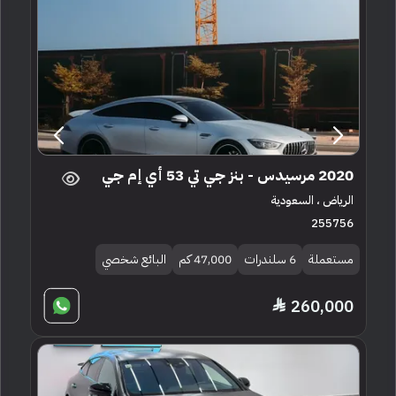
2020 مرسيدس - بنز جي تي 53 أي إم جي
الرياض ، السعودية
255756
مستعملة
6 سلندرات
47,000 كم
البائع شخصي
260,000