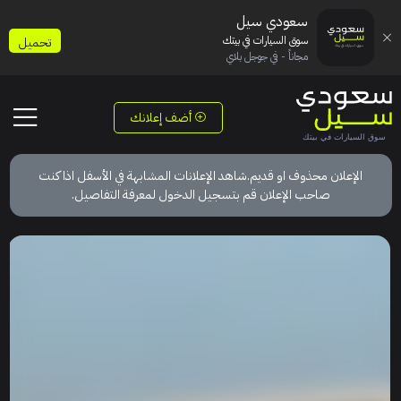
سعودي سيل
سوق السيارات في بيتك
تحميل
مجاناً - في جوجل بلاي
أضف إعلانك
الإعلان محذوف او قديم.شاهد الإعلانات المشابهة في الأسفل اذا كنت
صاحب الإعلان قم بتسجيل الدخول لمعرفة التفاصيل.