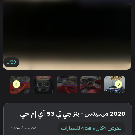
1
/
20
2020 مرسيدس - بنز جي تي 53 أي إم جي
معرض 4كارز 4cars للسيارات
عضو منذ:
2024