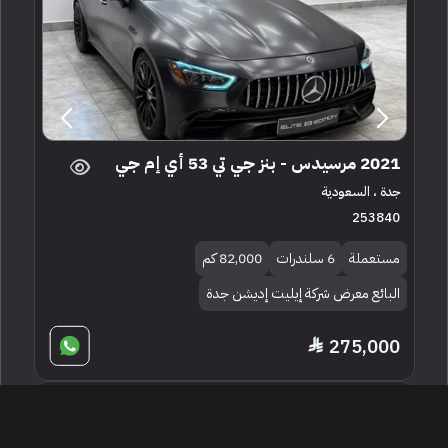
2021 مرسيدس - بنز جي تي 53 أي إم جي
جدة ، السعودية
253840
مستعملة
6 سلندرات
82,000 كم
البائع معرض شركة إيليت إديشن جدة
275,000