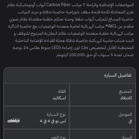
المواصفات الإضافية والراحة: 7 مراتب Carbon Fiber أبواب أوتوماتيكية نظام
تعزيز المحادثة ثلاجة فتحة سقف بانورامية خاصية تدفئة و تبريد المراتب
خاصية المساج للمراتب أبواب شفط وحدة تحكم خلفية منفصلة نظام صوتي
متقدم من AKG® مراتب كهربائية امامية متعددة الوضعيات مع خاصية الذاكرة
مراتب كهربائية خلفية متعددة الوضعيات نظام البطارية المزدوج للتوقف و
البدء عتبات جانبية كهربائية خاصية تدفئة عجلة القيادة الإضاءة الداخلية
المحيطية (قابل لتخصيص 126 لون إضاءة (LED جنوط مقاس 24 بوصة
ضمان لمدة 5 سنوات أو حتى 100,000 كيلومتر
تفاصيل السيارة
المصنع
الفئة
كاديلاك
اسكاليد
الموديل
نوع السيارة
في
اس يو في 4 في 4
السنة
نوع الجير