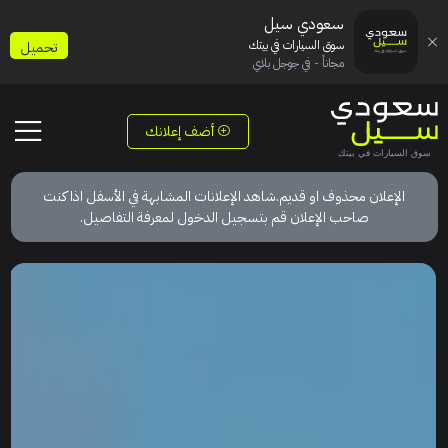
سعودي سيل
سوق السيارات في بيتك
تحميل
مجاناً - في جوجل بلاي
أضف إعلانك
الإعلان محذوف او قديم.شاهد الإعلانات المشابهة في الأسفل اذا كنت
صاحب الإعلان قم بتسجيل الدخول لمعرفة التفاصيل.