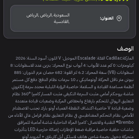
السعودية ,الرياض ,الرياض
العنوان:
,القادسية
الوصف
الماركة:Cadillac الفئة: Escalade الموديل: V اللون: أسود السنة: 2026
كيلومترات: 0 كم عدد الأبواب: 4 أبواب نوع المحرك: بنزين عدد الاسطوانات: 8
اسطوانات (V8) سعة المحرك: 6.2 لتر القوة: 682 حصان عزم الدوران: 885
نيوتن متر ناقل الحركة: أوتوماتيكي بـ 10 سرعات نظام الدفع: دفع كل مستمر
أنظمة مساعدة القيادة و السلامة: خاصية الرؤية الليلية محدد سرعة إلكتروني
شاشة بروجكتر أمامي مثبت السرعة التكيفي مثبت المسار كاميرا °360 نظام
التعليق الهوائي للتحكم بارتفاع وانخفاض المركبة وضعيات قيادة متعددة
وضعية قيادة V خاصية اكتشاف النقطة العمياء أوتو بارك تجنب الاصطدام
الأمامي نظام التحكم المغناطيسي في نظام التعليق نظام فرامل عالي الأداء من
Brembo® التقنية والاتصال: كاميرا المرآة الداخلية شاشة أمامية للمرافق
شاشات خلفية خاصية مراقبة ضغط الإطارات إضائة خارجية LED بتأثيرات
متحركة دخول بصمة شاحن هاتف لاسلكي أبل كاربلاي + أندرويد أوتو