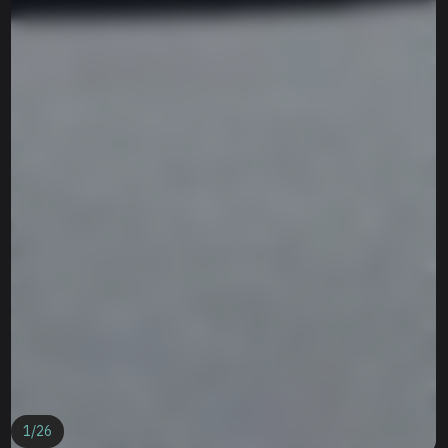
1
/
26