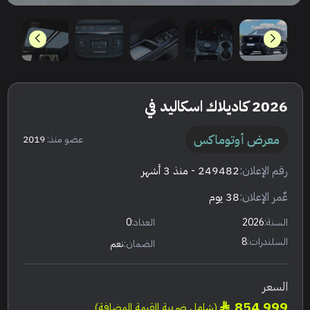
2026 كاديلاك اسكاليد في
معرض أوتوماكس
عضو منذ:
2019
رقم الإعلان:
249482
- منذ 3 أشهر
عٌمر الإعلان:
38 يوم
السنة:
2026
العداد:
0
السلندرات:
8
الضمان:
نعم
السعر
854,999
(شامل ضريبة القيمة المضافة)