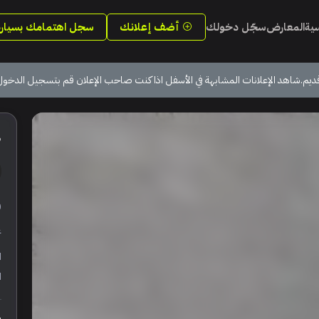
سية
المعارض
سجّل دخولك
أضف إعلانك
سجل اهتمامك بسيارة
ديم.شاهد الإعلانات المشابهة في الأسفل اذا كنت صاحب الإعلان قم بتسجيل الدخول
6
ر
ع
ا
ا