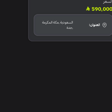
لسعر
590,00
السعودية ,مكة المكرمة
العنوان:
,جدة