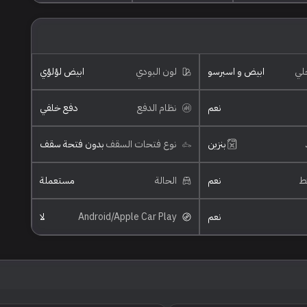
خلي
ابيض و اسبرسو
لون البودي
ابيض لؤلؤي
نعم
نظام الدفع
دفع خلفي
بنزين
نوع فتحات السقف
بدون فتحة سقف
ئط
نعم
الحالة
مستعملة
نعم
Android/Apple Car Play
لا