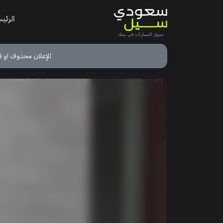
الرئي
الإعلان محذوف او ق