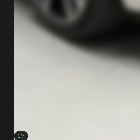
1
/
7