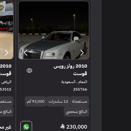
2010 رولز رويس
قوست
قوست
الدمام ، السعودية
الرياض ،
53515
255766
مستعملة
12 سلندرات
93,000 كم
مستعمل
البائع شخصي
البائع 
230,000
غير م