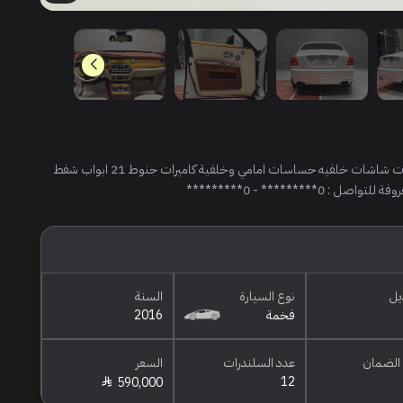
وكالة فل اربع ازارير 2016 ماشي 44000 بروجكتور شاشة معلومات شاشات خلفيه حساسات امامي وخلفية كاميرات جنوط 21 ابواب شفط
****** - 0*********
يل
نوع السيارة
السنة
فخمة
2016
الضمان
عدد السلندرات
السعر
12
590,000