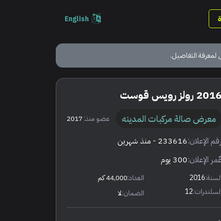
English
 لمعرفة التفاصيل.
201 رولز رويس قوست
معرض صالة مركبات المدينه
عضو منذ:
2017
قم الإعلان:
233616
- منذ شهرين
ٌمر الإعلان:
300 يوم
لسنة:
2016
العداد:
44,000 كم
لسلندرات:
12
الضمان:
لا