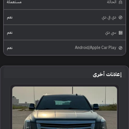
الحالة
مستعملة
دي في دي
نعم
سي دي
نعم
Android/Apple Car Play
نعم
إعلانات أخرى