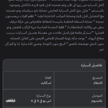
كامل السياره من زيرو الى الان وتم تجديده قبل فتره قريبه بالكامل وموجود
بالسستم. * عازل بدي كامل السيارة الخارجي حماية نانو سيراميك وتم تجديده
مع التضليل قبل فترة وحماية المراتب الداخلية ايضا. * طقم كفرات بريجستون
جديدة * حماية الشنطه الخلفية بتلبيسه للحفاظ عالاغراض من شركة درايف
سفن من وكالته. الملاحظات/ * فقط الدعسة الجانبية جهة الراكب لاتعمل وتم
فصلها. * استيكر علامة فرار الدبل طاحت من مغسلة بغسيل السيارات بسبب
منفاخ الهواء. * يوجد حكه زاوية الصدام الامامي الايمين على العازل الحمايه
بدون البدي موضحه بالصور * البيع بدون اللوحة. وعسى الله يبارك لنا ولكم كل
خير
تفاصيل السيارة
المصنع
الفئة
كاديلاك
اسكاليد
الموديل
نوع السيارة
بلاتينيوم
اس يو في 4 في 4