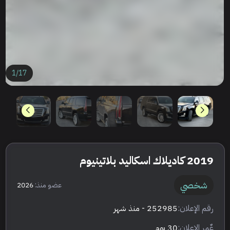
1
/
17
2019 كاديلاك اسكاليد بلاتينيوم
شخصي
عضو منذ:
2026
رقم الإعلان:
252985
- منذ شهر
عٌمر الإعلان:
30 يوم