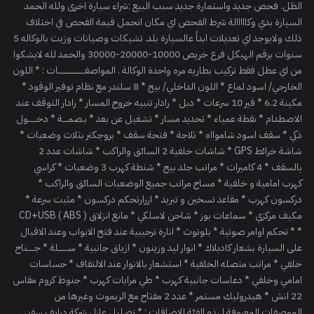
الظل. فحص جديد واستمارة جديد سبب البيع :شراء سيارة اخرى ولله الحمد
السيارة بدي وكااااالة شرط الفحص اي مكان اتحمل قيمة الفحص في اختلاف
ذلك ولايوجد اي تعديلات ابداً عالسيارة بلد. تشيكات وصيانات وزيت بالوكاله 5
سنوات برقم الهيكل فرع خريص 10000-20000-30000 والحمد لله لايشكوا
من اي عطل فقط تركيب بطاريه مره واحدة الوكالة . المواصفـــــــــــــــــــات : * اللون
الخارجي/ اسود لماع * اللون الداخلي/ بيج * 8 سلندر مع نظام توفير الوقود *
مكينة 6.2 * قير 10 سرعات * دبل * رادار تنبيه خروج المسار * رادار التوقف عند
الاصطدام * نقطة عمياء * تحديد مسار * تشغيل عن بعد * بـصمــــة * دخــــــول
ذكي * سقف اسود شاموااه * ثلاجة * فتحة سقف * بروجكتر بثلاث وضعيات *
شاشة خرائط GPS * شاشات خلفية 2 السائق والراكب * شاشات عدد 2
بالسقف * 4 كاميرات * مراتب جلد بيج * شنطة كهرب 3 وضعيات * كراسي
كهرب امامية و خلفية * مساج مراتب جميع الوضعيات السائق والراكب *
دركسون كهرب * مقاعد تسخين و تبريد * ازرارتحكم دركسون * مثبت سرعة *
مكيف مركزي * سماعات بوز * شاحن لاسلكي * مانع انزلاق ( ABS ) CD+USB
* * تحكم اوامر صوتية * بلوتوث * انارة ترحيبية عند فتح الابواب وعند الاقبال
على السيارة بشعار كاديلاك * انوار ليد وزينون * ازياق جانبية * ســـــــلة * جـــــناح
خلفي * مراتب متصله الخلفية * استشعار بالانوار عند الالتفاف * حساسات
امامي وخلفي * دعاسات جانبية كهرب * طي مرايات كهرب * جنوط كروم مقاس
22 انش * هيدروليك مستمر * عدد 2 مفتاح مع الريموت وغيرها من
الموصفات المعروفة لهذه الفئة الاضافات : * تضليل عازل شركة درايف سفن