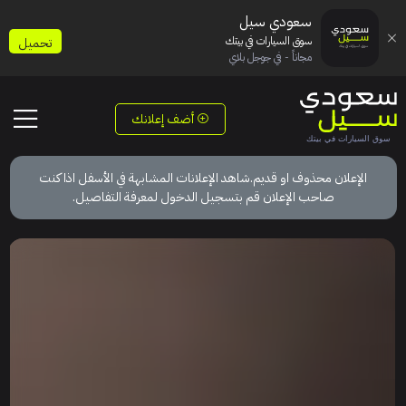
سعودي سيل
سوق السيارات في بيتك
تحميل
مجاناً - في جوجل بلاي
أضف إعلانك
الإعلان محذوف او قديم.شاهد الإعلانات المشابهة في الأسفل اذا كنت
صاحب الإعلان قم بتسجيل الدخول لمعرفة التفاصيل.