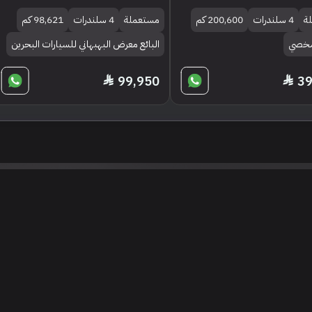
ة
4 سلندرات
200,600 كم
مستعملة
4 سلندرات
98,621 كم
 شخصي
البائع معرض البهبهاني للسيارات البحرين
99,950
39
تنويه
ى موقع/تطبيق سعودي سيل هي مسؤولية المعلن ولذلك سعودي سيل لا تتحمل أي
الشخصي من العناصر المعلن عنها قبل البدء بعمليات الشراء