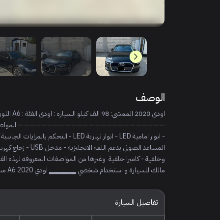
الوصف
مالك للسيارة و استخدام شخصي ▂▂▂▂▂ اودي A6 2020 مستعملة للبيع قير اوتماتيك بنزين للتواصل 0*********
تفاصيل السيارة