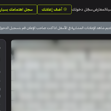
سية
المعارض
سجّل دخولك
أضف إعلانك
سجل اهتمامك بسيارة
ديم.شاهد الإعلانات المشابهة في الأسفل اذا كنت صاحب الإعلان قم بتسجيل الدخول
0
ر
ع
ا
ا