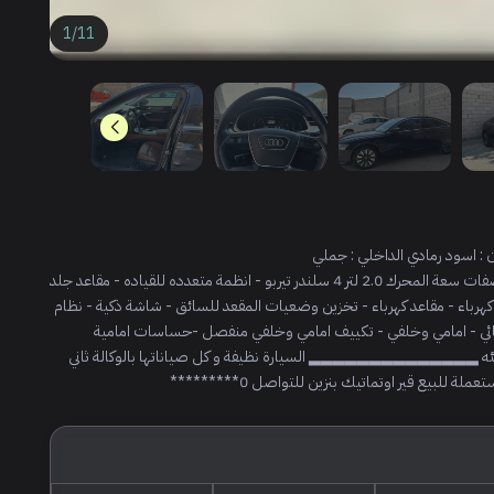
1
/
11
اودي 2020 ‏‎الممشى: 98 الف كيلو ‏‎السياره : اودي ‏‎الفئة : A6 ‏‎اللون : اسود رمادي ‏‎الداخلي : جملي
————————————————————————— ‏‎المواصفات ‏‎سعة المحرك 2.0 لتر 4 سلندر تيربو ‏‎- انظمة متعدده للقياده ‏‎- مقاعد جلد
‏‎- انوار امامية LED ‏‎- انوار نهارية LED ‏‎- التحكم بالمرايات الجانبية كهرباء ‏‎- مقاعد كهرباء ‏‎- تخزين وضعيات المقعد للسائق ‏‎- شاشة ذكية ‏‎- نظام
المساعد الصوتي يدعم اللغه الانجليزية ‏‎- مدخل USB ‏‎- زجاج كهربائي - امامي وخلفي ‏‎- تكييف امامي وخلفي منفصل ‏‎-حساسات امامية
وخلفية ‏‎- كاميرا خلفية ‏‎ ‎وغيرها من المواصفات المعروفه لهذه الفئه ▂▂▂▂▂▂▂▂▂▂▂▂▂▂ ‏‎السيارة نظيفة و كل صياناتها بالوكالة ‏‎ثاني