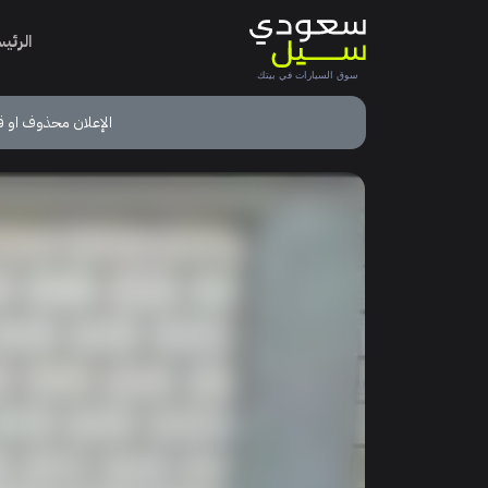
الرئي
الإعلان محذوف او ق