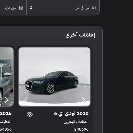
دي في دي
لا
سي دي
إعلانات أخرى
2020 اودي اي 6
2016 اودي اي 6
المنامة ، البحرين
القطيف 
54956
248696