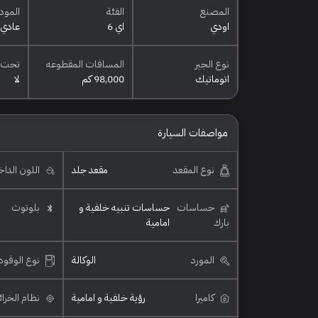
المصنع
الفئة
المود
اودي
اي 6
عادي
نوع الجير
المسافات المقطوعه
تحت 
اتوماتيك
98,000 كم
لا
مواصفات السيارة
نوع المقعد
مقعد جلد
اللون الدا
حساسات
حساسات تنبيه خلفية و
بلوتوث
بارك
امامية
المورد
الوكالة
نوع الوقود
كاميرا
رؤية خلفية و امامية
نظام الخرا