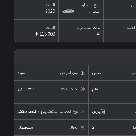
يل
نوع السيارة
السنة
سيدان
2020
الضمان
عدد السلندرات
السعر
4
115,000
خلي
جملي
لون البودي
اسود
نعم
نظام الدفع
دفع رباعي
بنزين
نوع فتحات السقف
بدون فتحة سقف
ئط
لا
الحالة
مستعملة