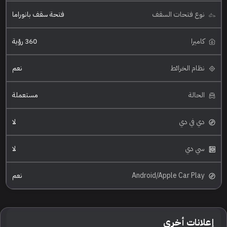
نوع فتحات السقف
فتحة سقف بانوراما
كاميرا
360 رؤية
نظام الخرائط
نعم
الحالة
مستعملة
دي في دي
لا
سي دي
لا
Android/Apple Car Play
نعم
إعلانات أخرى