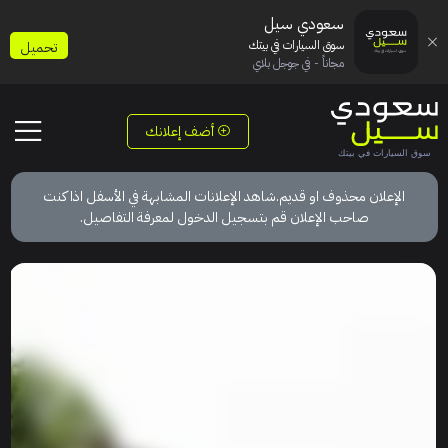
سعودي سيل
سوق السيارات في بيتك
تحميل
مجاناً - في جوجل بلاي
أضف إعلانك
الإعلان محذوف او قديم.شاهد الإعلانات المشابهة في الأسفل اذا كنت
صاحب الإعلان قم بتسجيل الدخول لمعرفة التفاصيل.