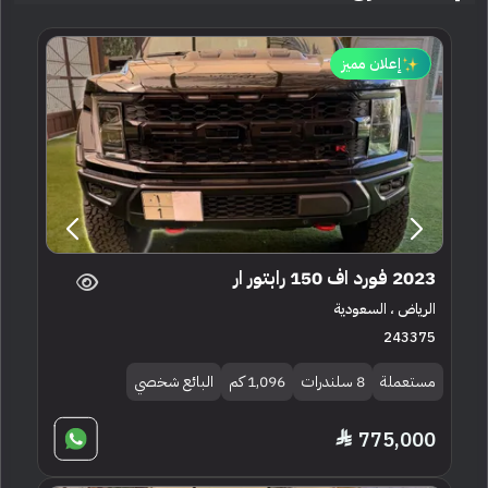
إعلان مميز
2023 فورد اف 150 رابتور ار
الرياض ، السعودية
243375
مستعملة
8 سلندرات
1,096 كم
البائع شخصي
775,000