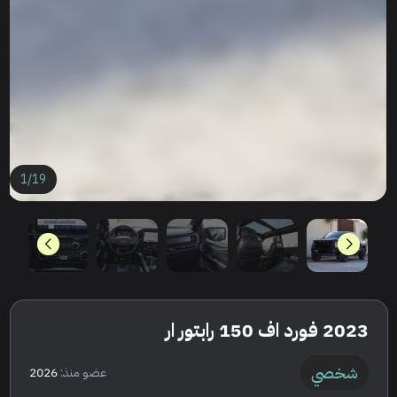
1
/
19
2023 فورد اف 150 رابتور ار
شخصي
عضو منذ:
2026