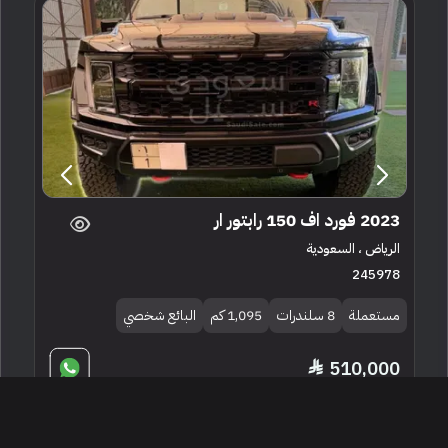
2023 فورد اف 150 رابتور ار
الرياض ، السعودية
245978
مستعملة
8 سلندرات
1,095 كم
البائع شخصي
510,000