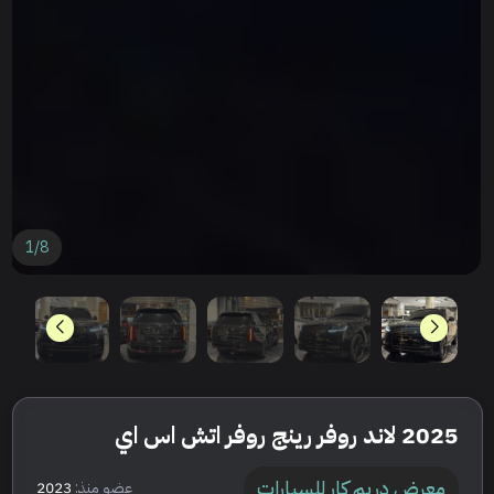
1
/
8
2025 لاند روفر رينج روفر اتش اس اي
معرض دريم كار للسيارات
عضو منذ:
2023