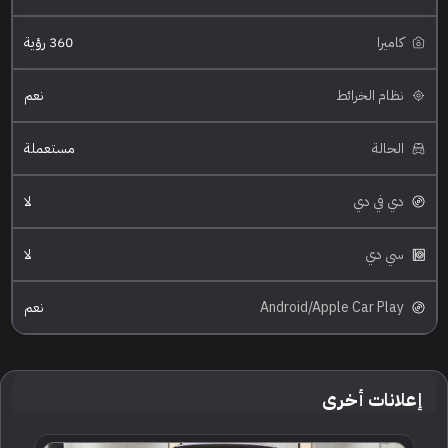
كاميرا
360 رؤية
نظام الخرائط
نعم
الحالة
مستعملة
دي في دي
لا
سي دي
لا
Android/Apple Car Play
نعم
إعلانات أخرى