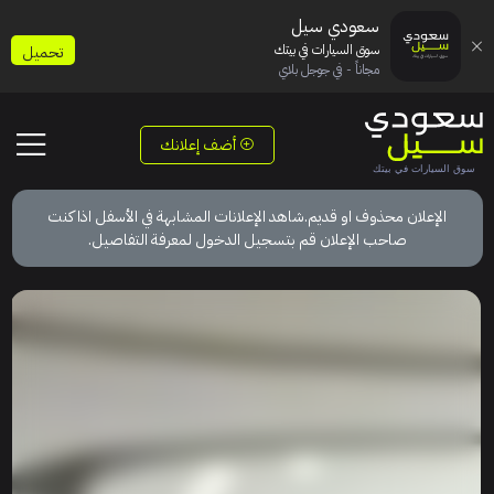
سعودي سيل
سوق السيارات في بيتك
تحميل
مجاناً - في جوجل بلاي
أضف إعلانك
الإعلان محذوف او قديم.شاهد الإعلانات المشابهة في الأسفل اذا كنت
صاحب الإعلان قم بتسجيل الدخول لمعرفة التفاصيل.