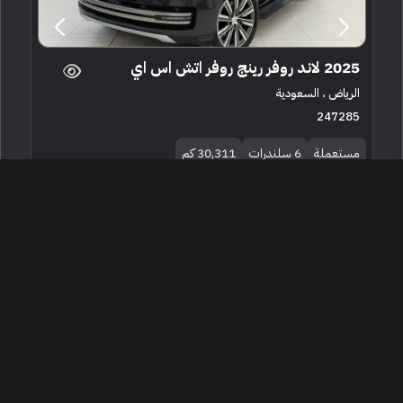
2025 لاند روفر رينج روفر اتش اس اي
الرياض ، السعودية
247285
مستعملة
6 سلندرات
30,311 كم
البائع معرض جاكوار لاندروفر للسيارات المعتمدة
599,500