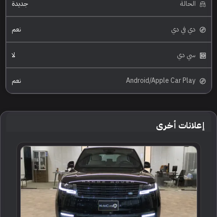
الحالة
جديدة
دي في دي
نعم
سي دي
لا
Android/Apple Car Play
نعم
إعلانات أخرى