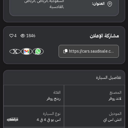
السعودية ,الرياض ,الرياض
العنوان:
,القادسية
مشاركة الإعلان
4
1846
https://cars.saudisale.com/listings/BH796q/2025-%D9%84%D8%A7%D9%86%D8%AF-%D8%B1%D9%88%D9%81%D8%B1-%D8%B1%D9%8A%D9%86%D8%AC-%D8%B1%D9%88%D9%81%D8%B1-%D8%A7%D8%AA%D8%B4-%D8%A7%D8%B3-%D8%A7%D9%8A
تفاصيل السيارة
المصنع
الفئة
لاند روفر
رينج روفر
الموديل
نوع السيارة
اتش اس اي
اس يو في 4 في 4