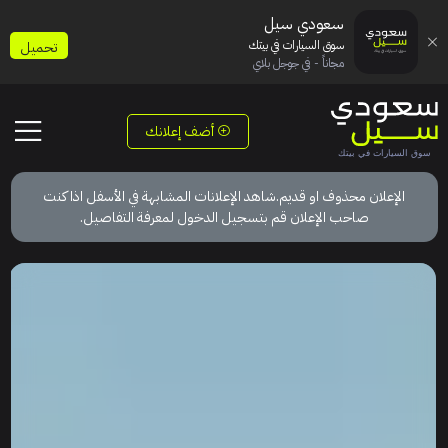
سعودي سيل
سوق السيارات في بيتك
تحميل
مجاناً - في جوجل بلاي
أضف إعلانك
الإعلان محذوف او قديم.شاهد الإعلانات المشابهة في الأسفل اذا كنت
صاحب الإعلان قم بتسجيل الدخول لمعرفة التفاصيل.