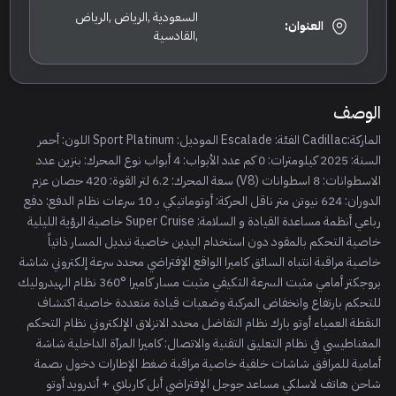
السعودية ,الرياض ,الرياض
العنوان:
,القادسية
الوصف
الماركة:Cadillac الفئة: Escalade الموديل: Sport Platinum اللون: أحمر
السنة: 2025 كيلومترات: 0 كم عدد الأبواب: 4 أبواب نوع المحرك: بنزين عدد
الاسطوانات: 8 اسطوانات (V8) سعة المحرك: 6.2 لتر القوة: 420 حصان عزم
الدوران: 624 نيوتن متر ناقل الحركة: أوتوماتيكي بـ 10 سرعات نظام الدفع: دفع
رباعي أنظمة مساعدة القيادة و السلامة: Super Cruise خاصية الرؤية الليلية
خاصية التحكم بالمقود دون استخدام اليدين خاصية تبديل المسار ذاتياً
خاصية مراقبة انتباه السائق كاميرا الواقع الإفتراضي محدد سرعة إلكتروني شاشة
بروجكتر أمامي مثبت السرعة التكيفي مثبت مسار كاميرا °360 نظام الهيدروليك
للتحكم بارتفاع وانخفاض المركبة وضعيات قيادة متعددة خاصية اكتشاف
النقطة العمياء أوتو بارك نظام التفاضل محدد الانزلاق الإلكتروني نظام التحكم
المغناطيسي في نظام التعليق التقنية والاتصال: كاميرا المرآة الداخلية شاشة
أمامية للمرافق شاشات خلفية خاصية مراقبة ضغط الإطارات دخول بصمة
شاحن هاتف لاسلكي مساعد جوجل الإفتراضي أبل كاربلاي + أندرويد أوتو