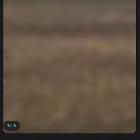
1
/
26