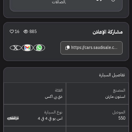
,الصالات
مشاركة الإعلان
16
885
https://cars.saudisale.com/listings/7c2EIQ/2021-%D8%A7%D8%B3%D8%AA%D9%88%D9%86-%D9%85%D8%A7%D8%B1%D8%AA%D9%86-%D8%AF%D9%8A-%D8%A8%D9%8A-%D8%A7%D9%83%D8%B3-550
تفاصيل السيارة
المصنع
الفئة
استون مارتن
دي بي اكس
الموديل
نوع السيارة
550
اس يو في 4 في 4