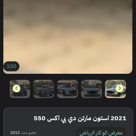
1
/
10
2021 استون مارتن دي بي اكس 550
معرض الو كار الرياض
عضو منذ:
2012