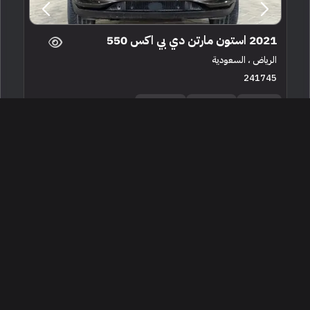
2021 استون مارتن دي بي اكس 550
الرياض ، السعودية
241745
مستعملة
8 سلندرات
73,000 كم
البائع معرض الصمود للسيارات
600,000