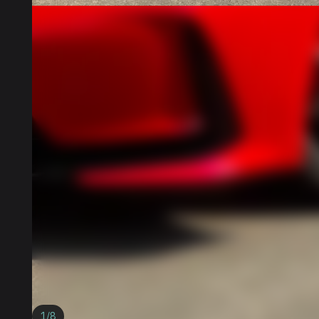
1
/
8