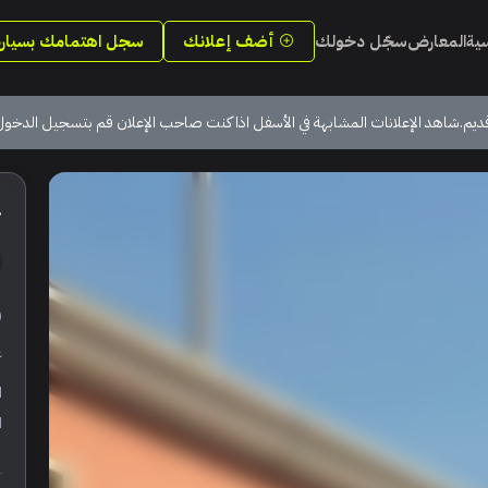
سية
المعارض
سجّل دخولك
أضف إعلانك
سجل اهتمامك بسيارة
ديم.شاهد الإعلانات المشابهة في الأسفل اذا كنت صاحب الإعلان قم بتسجيل الدخول
4
ر
ع
ا
ا