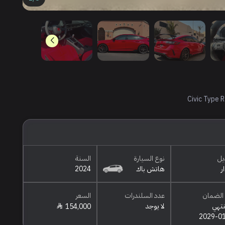
Civic Type 
يل
نوع السيارة
السنة
ر
هاتش باك
2024
الضمان
عدد السلندرات
السعر
نتهي
لا يوجد
154,000
2029-0