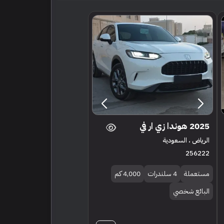
2025 هوندا زي ار في
الرياض ، السعودية
256222
مستعملة
4 سلندرات
4,000 كم
البائع شخصي