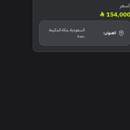
لسعر
154,00
السعودية ,مكة المكرمة
العنوان:
,جدة