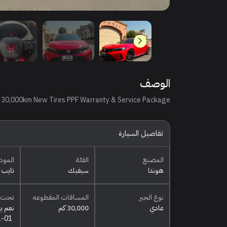
الوصف
R 30,000km New Tires PPF Warranty & Service Package
تفاصيل السيارة
المصنع
الفئة
المود
هوندا
سيفيك
تايب ا
نوع الجير
المسافات المقطوعه
تحت 
عادي
30,000 كم
نعم ي
1-01