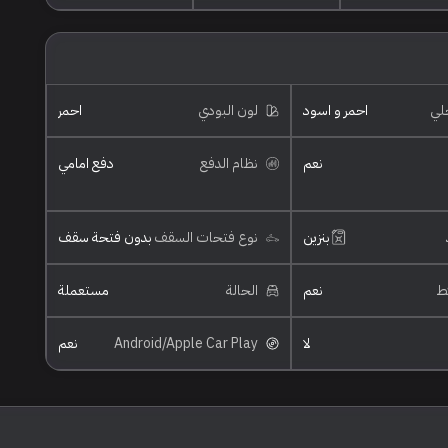
خلي
احمر و اسود
لون البودي
احمر
نعم
نظام الدفع
دفع امامي
بنزين
نوع فتحات السقف
بدون فتحة سقف
ئط
نعم
الحالة
مستعملة
لا
Android/Apple Car Play
نعم