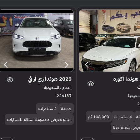
2019 هوندا اكورد
2025 هوندا زي ار في
الدمام ، السعودية
لسعودية
226137
2
جديدة
4 سلندرات
ة
4 سلندرات
108,000 كم
البائع معرض مجموعة السلام للسيارات
معرض شعلة جدة