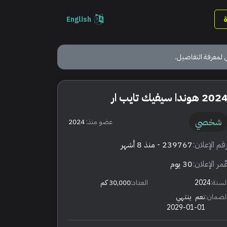
English
 لمعرفة التفاصيل.
202 هوندا سيفيك تايب ار
شخصي
عضو منذ:
2024
قم الإعلان:
239767
- منذ 8 أشهر
ٌمر الإعلان:
30 يوم
لسنة:
2024
العداد:
30,000 كم
لضمان:
نعم
ينتهي
2029-01-01