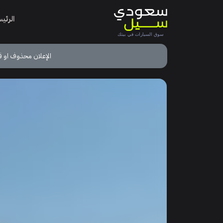
الرئي
الإعلان محذوف او ق