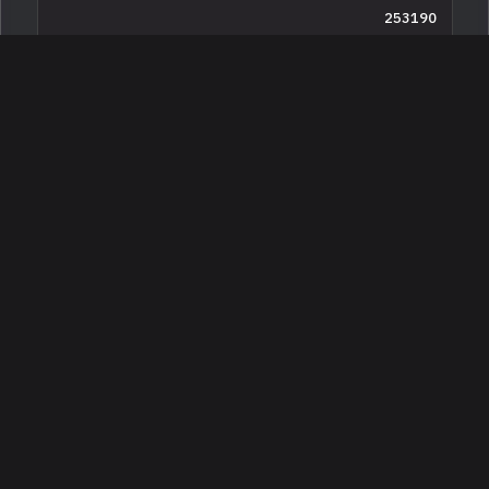
253190
جديدة
4 سلندرات
البائع معرض أوتوماكس
234,999
2026 جييب رانجلر ربيكون
الرياض ، السعودية
256642