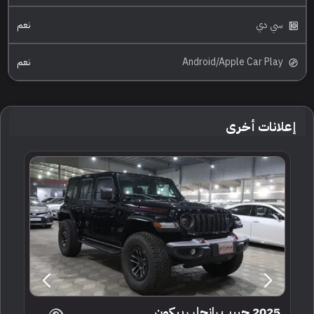
سي دي
نعم
Android/Apple Car Play
نعم
إعلانات أخرى
2025 جييب رانجلر ربيكون