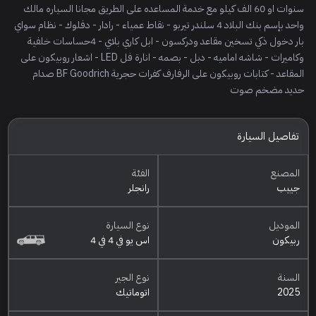
سنوات او 60 الف كيلو مع خدمة المساعده على الطريق مجانا السياره مالك
واحد بإسم بنك البلاد 4 سلندر تيربو - نقاط عمياء - رادار - دفلوك - نظام سواي
بار دخول ذكي تسخين مقاعد ودركسون - ابل كاري بلاي - 4حساسات خلفية
وكاميرات - شاشه اماميه - دبل - بصمه - انارة فل LED - اشعار روبيكون على
المقاعد - كتابات روبيكون على الرفارف كفرات حجرية BF Goodrich صدام
حديد مضخم صوت
تفاصيل السيارة
المصنع
الفئة
جييب
رانجلر
الموديل
نوع السيارة
ربيكون
اس يو في 4 في 4
السنة
نوع الجير
2025
اتوماتيك