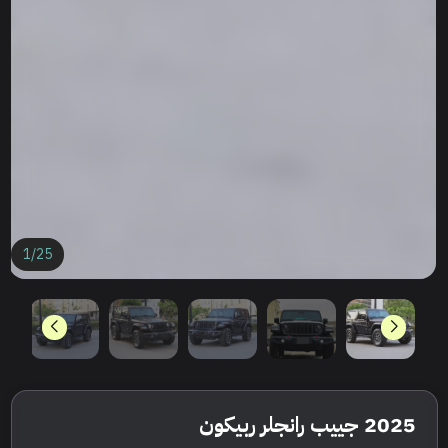
1
/
25
2025 جييب رانجلر ربيكون