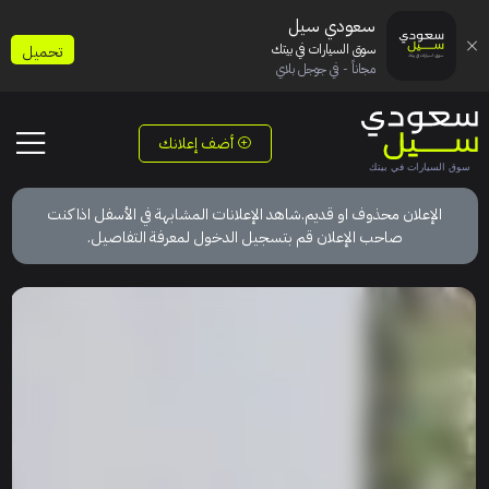
سعودي سيل
سوق السيارات في بيتك
تحميل
مجاناً - في جوجل بلاي
أضف إعلانك
الإعلان محذوف او قديم.شاهد الإعلانات المشابهة في الأسفل اذا كنت
صاحب الإعلان قم بتسجيل الدخول لمعرفة التفاصيل.