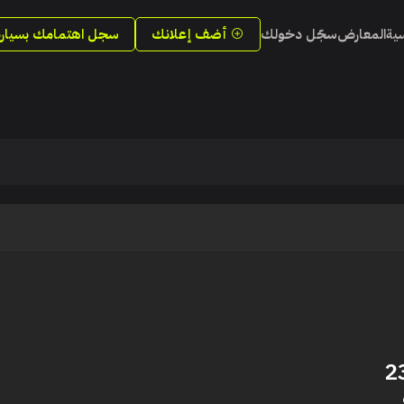
سية
المعارض
سجّل دخولك
أضف إعلانك
سجل اهتمامك بسيارة
2