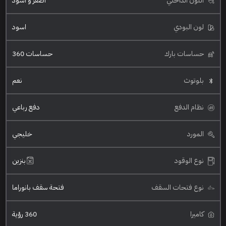
اللون الداخلي
اصفر و اسود
لون البودي
اسود
حساسات بارك
حساسات 360
بلوتوث
نعم
نظام الدفع
دفع رباعي
المورد
خليجي
نوع الوقود
بنزين
نوع فتحات السقف
فتحة سقف بانوراما
كاميرا
360 رؤية