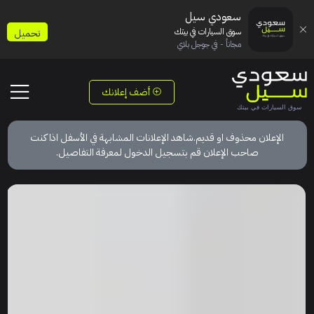
سعودي سيل
سوق السيارات في بيتك
تحميل
مجاناً - في جوجل بلاي
أضف إعلانك
الإعلان محذوف او قديم.شاهد الإعلانات المشابهة في الأسفل اذا كنت
صاحب الإعلان قم بتسجيل الدخول لمعرفة التفاصيل.