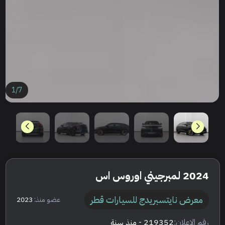
1
/
7
2024 لمبرجيني اوروس اس
معرض نايتسبريدج للسيارات قطر
عضو منذ:
2023
رقم الإعلان:
219352
- منذ سنة