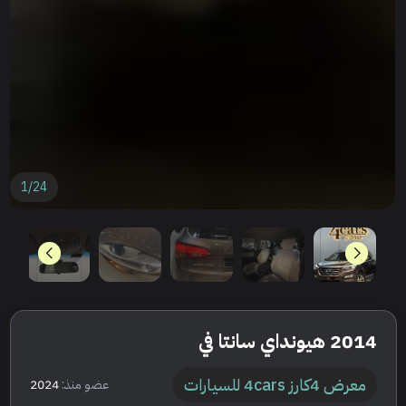
1
/
24
2014 هيونداي سانتا في
معرض 4كارز 4cars للسيارات
عضو منذ:
2024