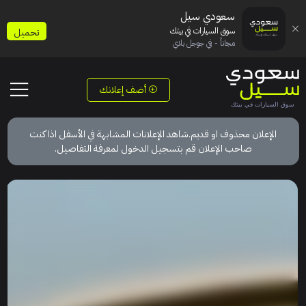
سعودي سيل
سوق السيارات في بيتك
تحميل
مجاناً - في جوجل بلاي
أضف إعلانك
الإعلان محذوف او قديم.شاهد الإعلانات المشابهة في الأسفل اذا كنت
صاحب الإعلان قم بتسجيل الدخول لمعرفة التفاصيل.