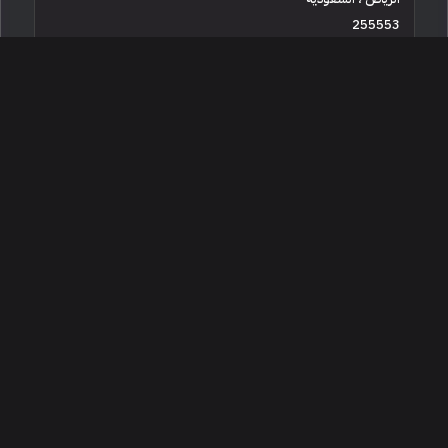
255553
جديدة
4 سلندرات
البائع معرض شمس القادسية
92,000
2026 كيا 5كي
الرياض ، السعودية
241492