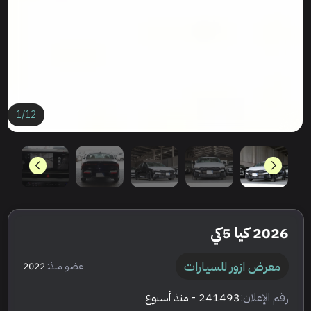
1
/
12
2026 كيا 5كي
معرض ازور للسيارات
عضو منذ:
2022
رقم الإعلان:
241493
- منذ أسبوع