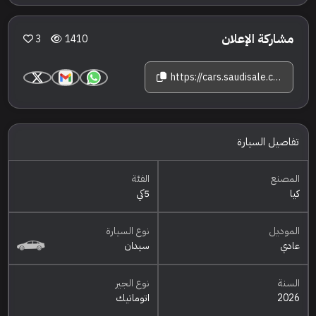
مشاركة الإعلان
3
1410
https://cars.saudisale.com/listings/6Kql72/2026-%D9%83%D9%8A%D8%A7-5%D9%83%D9%8A
تفاصيل السيارة
المصنع
الفئة
كيا
5كي
الموديل
نوع السيارة
عادي
سيدان
السنة
نوع الجير
2026
اتوماتيك