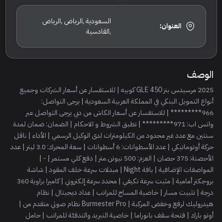
السعودية ,الرياض ,الرياض
العنوان:
,القادسية
الوصف
2025 مرسيدس بنز GLE 450 كوبيه | للاستفسار عن أسعار الشركات وجميع
أنواع التمويل البنكي في المملكة العربية السعودية | يرجى التواصل:
966********* | للاستفسار عن أسعار الكاش من دبي يرجى التواصل عبر
واتس اب: 971********* | تطبق الشروط و الاحكام | الضمان: ضمان لمدة
سنتين مع عدد غير محدود من الكيلومترات لدى الوكيل الرسمي | الأداء | ناقل
حركة أوتوماتيكي | عدد الأسطوانات: 6 أسطوانات | سعة المحرك: 3.0 ليتر | عدد
الأحصنة: 375 حصان | العزم: 500 نيوتن.متر | دفع كلي مستمر | - |
المواصفات الإضافية | باقة Night | مبدلات سرعة خلف المقود | شاشة
بروجكتر أمامية | مثبت سرعة تكيفي | محدد سرعة إلكتروني | كاميرا بزاوية 360
درجة | تثبيت مسار | خاصية المساج للمراتب | عداد ديجيتال | نظام
هيدروليك لرفع وخفض المركبة | Burmester Pro نظام صوتي متقدم من |
أوتو بارك | فتحة سقف بانوراما | خاصية التبريد والتدفئة للمراتب | حامل