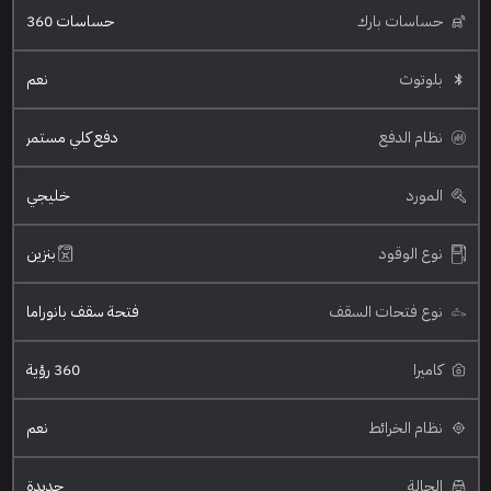
حساسات بارك
حساسات 360
بلوتوث
نعم
نظام الدفع
دفع كلي مستمر
المورد
خليجي
نوع الوقود
بنزين
نوع فتحات السقف
فتحة سقف بانوراما
كاميرا
360 رؤية
نظام الخرائط
نعم
الحالة
جديدة