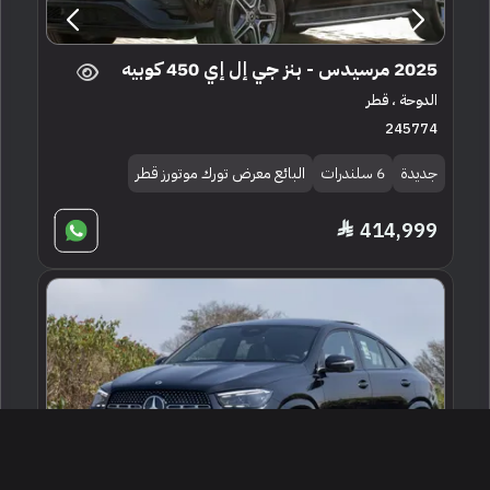
2025 مرسيدس - بنز جي إل إي 450 كوبيه
الدوحة ، قطر
245774
جديدة
6 سلندرات
البائع معرض تورك موتورز قطر
414,999