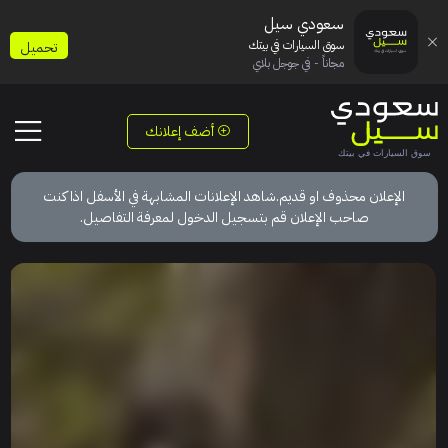
سعودي سيل
سوق السيارات في بيتك
تحميل
مجاناً - في جوجل بلاي
أضف إعلانك
الإعلان محذوف او قديم.شاهد الإعلانات المشابهة في الأسفل اذا كنت
صاحب الإعلان قم بتسجيل الدخول لمعرفة التفاصيل.