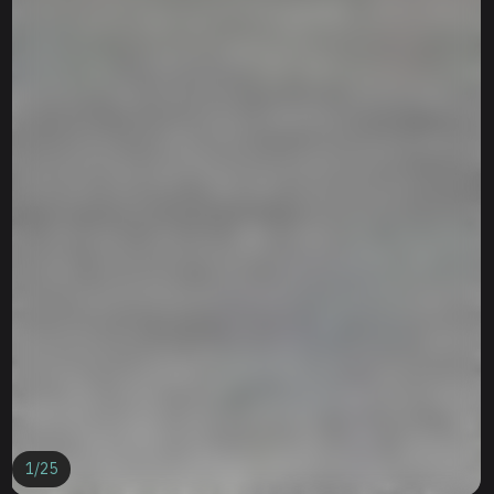
1
/
25