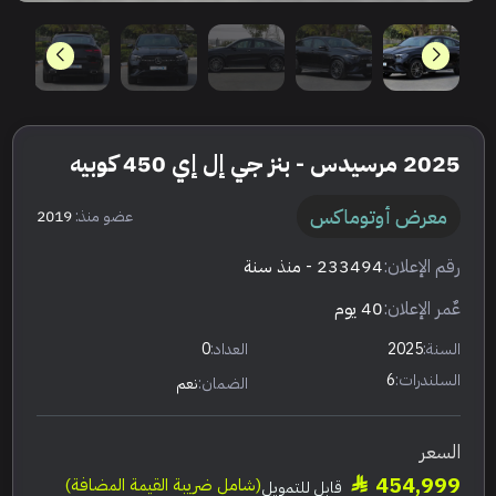
2025 مرسيدس - بنز جي إل إي 450 كوبيه
معرض أوتوماكس
عضو منذ:
2019
رقم الإعلان:
233494
- منذ سنة
عٌمر الإعلان:
40 يوم
السنة:
2025
العداد:
0
السلندرات:
6
الضمان:
نعم
السعر
454,999
(شامل ضريبة القيمة المضافة)
قابل للتمويل