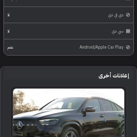
دي في دي
لا
سي دي
لا
Android/Apple Car Play
نعم
إعلانات أخرى