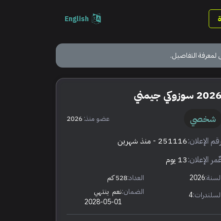
English
 لمعرفة التفاصيل.
202 سوزوكي جيمني
شخصي
عضو منذ:
2026
قم الإعلان:
251116
- منذ شهرين
ٌمر الإعلان:
13 يوم
لسنة:
2026
العداد:
528 كم
الضمان:
نعم
ينتهي
لسلندرات:
4
2028-05-01