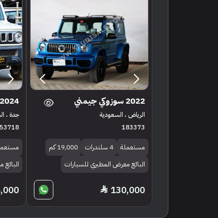
2022 سوزوكي جيمني
2024 سوزوكي جيمني
الرياض ، السعودية
جدة ، ا
53718
183373
مستعملة
4 سلندرات
19,000 كم
مستعمل
البائع معرض المطيري للسيارات
البائع 
,000
130,000