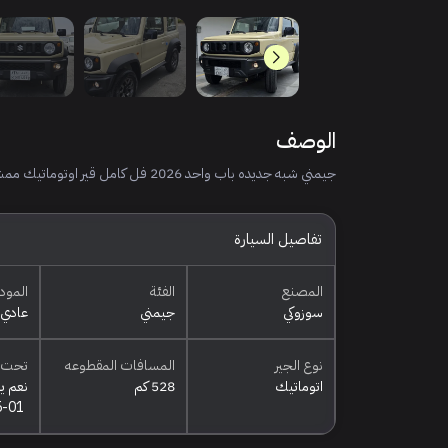
الوصف
جيمني شبه جديده باب واحد 2026 فل كامل قير اوتوماتيك ممشى 528 كيلو
تفاصيل السيارة
المصنع
الفئة
المود
سوزوكي
جيمني
عادي
نوع الجير
المسافات المقطوعه
تحت 
اتوماتيك
528 كم
نعم ي
5-01