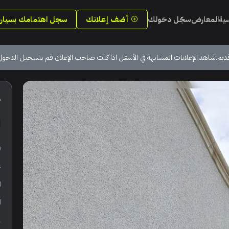
سية
المعارض
سجّل دخولك
أضف إعلانك
سجل اهتمامك بسيارة
ديم.شاهد الإعلانات المشابهة في الأسفل اذا كنت صاحب الإعلان قم بتسجيل الدخول
6
ر
ع
ا
ا