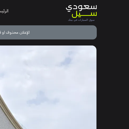
الرئي
الإعلان محذوف او ق