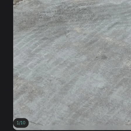
1
/
10