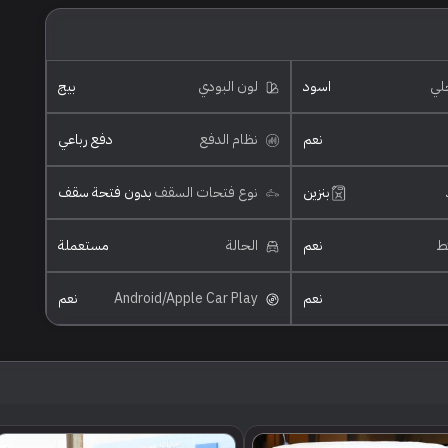
خلي
اسود
لون البودي
بيج
نعم
نظام الدفع
دفع رباعي
بنزين
نوع فتحات السقف
بدون فتحة سقف
ئط
نعم
الحالة
مستعملة
نعم
Android/Apple Car Play
نعم