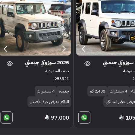
2025 سوزوكي جيمني
لسعودية
جدة ، السعودية
255521
2
ة
4 سلندرات
2,400 كم
جديدة
4 سلندرات
معرض خضر المالكي
البائع معرض درة الأصيل
97,000
105