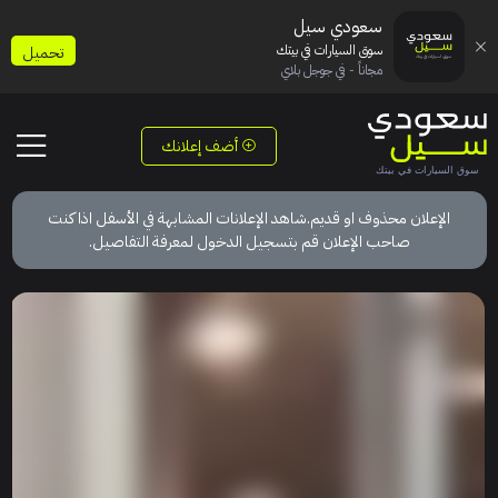
سعودي سيل
سوق السيارات في بيتك
تحميل
مجاناً - في جوجل بلاي
أضف إعلانك
الإعلان محذوف او قديم.شاهد الإعلانات المشابهة في الأسفل اذا كنت
صاحب الإعلان قم بتسجيل الدخول لمعرفة التفاصيل.