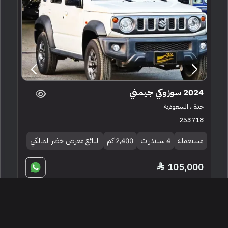
2024 سوزوكي جيمني
جدة ، السعودية
253718
مستعملة
4 سلندرات
2,400 كم
البائع معرض خضر المالكي
105,000