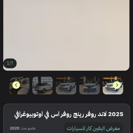
1
/
7
2025 لاند روفر رينج روفر اس في اوتوبيوغرافي
معرض اليفين كار للسيارات
عضو منذ:
2020