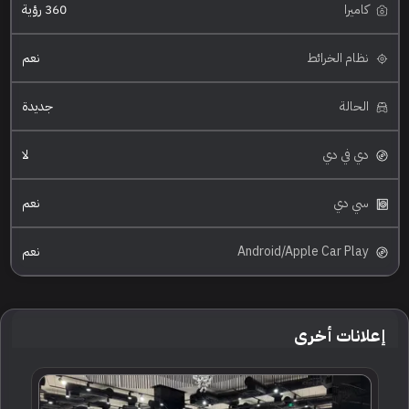
كاميرا
360 رؤية
نظام الخرائط
نعم
الحالة
جديدة
دي في دي
لا
سي دي
نعم
Android/Apple Car Play
نعم
إعلانات أخرى