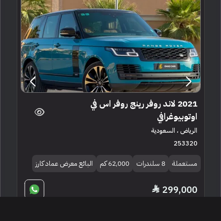
2021 لاند روفر رينج روفر اس في
اوتوبيوغرافي
الرياض ، السعودية
253320
مستعملة
8 سلندرات
62,000 كم
البائع معرض عماد كارز
299,000