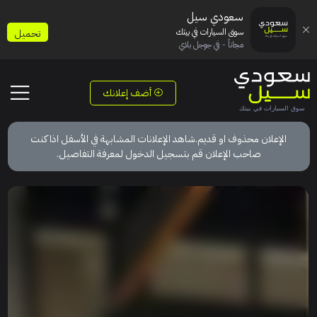
سعودي سيل
سوق السيارات في بيتك
تحميل
مجاناً - في جوجل بلاي
أضف إعلانك
الإعلان محذوف او قديم.شاهد الإعلانات المشابهة في الأسفل اذا كنت
صاحب الإعلان قم بتسجيل الدخول لمعرفة التفاصيل.