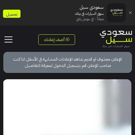
سعودي سيل
سوق السيارات في بيتك
تحميل
مجاناً - في جوجل بلاي
أضف إعلانك
الإعلان محذوف او قديم.شاهد الإعلانات المشابهة في الأسفل اذا كنت
صاحب الإعلان قم بتسجيل الدخول لمعرفة التفاصيل.