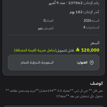
رقم الإعلان:
237062
- منذ 9 أشهر
عٌمر الإعلان:
182 يوم
السنة:
2026
العداد:
0
السلندرات:
4
الضمان:
نعم
السعر
120,000
(شامل ضريبة القيمة المضافة)
قابل للتمويل
العنوان:
السعودية ,الشرقية ,الدمام
الوصف
نص فل ** جي ال اس **محرك 2.5 **194حصان**تبريد وتسخين مقاعد **
دخول ذكي تشغيل عن بعد **جنط17