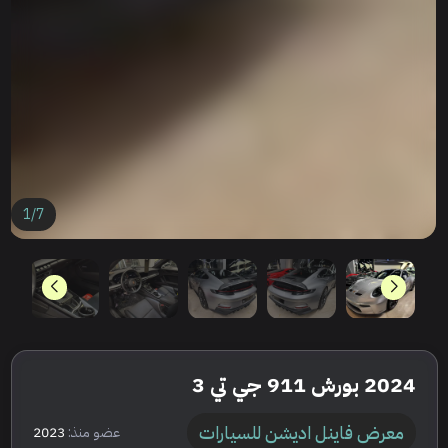
1
/
7
2024 بورش 911 جي تي 3
معرض فاينل اديشن للسيارات
عضو منذ:
2023