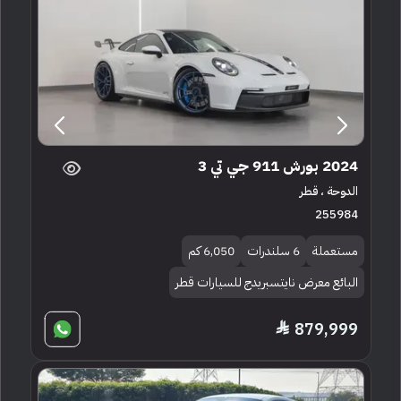
2024 بورش 911 جي تي 3
الدوحة ، قطر
255984
مستعملة
6 سلندرات
6,050 كم
البائع معرض نايتسبريدج للسيارات قطر
879,999