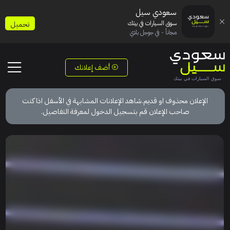
سعودي سيل
سوق السيارات في بيتك
تحميل
مجاناً - في جوجل بلاي
أضف إعلانك
الإعلان محذوف او قديم.شاهد الإعلانات المشابهة في الأسفل اذا كنت
صاحب الإعلان قم بتسجيل الدخول لمعرفة التفاصيل.