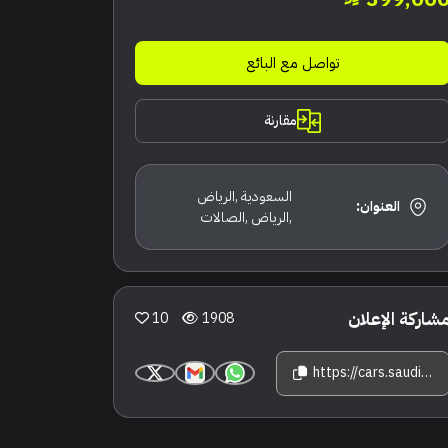
تواصل مع البائع
مقارنة
السعودية ,الرياض
العنوان:
,الرياض ,الصالات
شاركة الإعلان
10
1908
https://cars.saudisale.com/listings/4873fW/2025-%D9%85%D8%B1%D8%B3%D9%8A%D8%AF%D8%B3--%D8%A8%D9%86%D8%B2-%D8%AC%D9%8A-%D8%A5%D9%84-%D8%A5%D9%8A-450-%D8%A3%D9%8A-%D8%A5%D9%85-%D8%AC%D9%8A