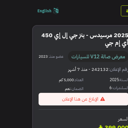
English
2025 مرسيدس - بنز جي إل إي 450
ي إم جي
معرض صالة V12 للسيارات
عضو منذ:
2023
قم الإعلان:
242132
- منذ 7 أشهر
لسنة:
2025
العداد:
5,000 كم
لسلندرات:
6
الضمان:
نعم
الإبلاغ عن هذا الإعلان
لسعر
399,00