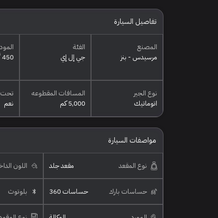
تفاصيل السيارة
المصنع
الفئة
المود
مرسيدس - بنز
جي إل إي
450 أي إم جي
نوع الجير
المسافات المقطوعه
تحت 
اتوماتيك
5,000 كم
نعم
مواصفات السيارة
نوع المقعد
مقعد جلد
اللون الدا
حساسات بارك
حساسات 360
بلوتوث
المورد
الوكالة
نوع الوقود