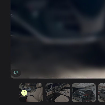
1
/
7