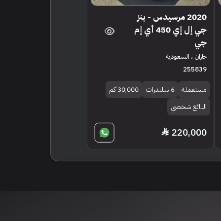
2020 مرسيدس - بنز
جي إل إي 450 أي إم
جي
جازان ، السعودية
255839
مستعملة
6 سلندرات
30,000 كم
البائع شخصي
220,000