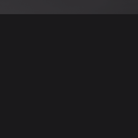
نود التنويه أن جميع الإعلانات والصور المرفوعة عل
يمكنكم تصفح وبيع وشر