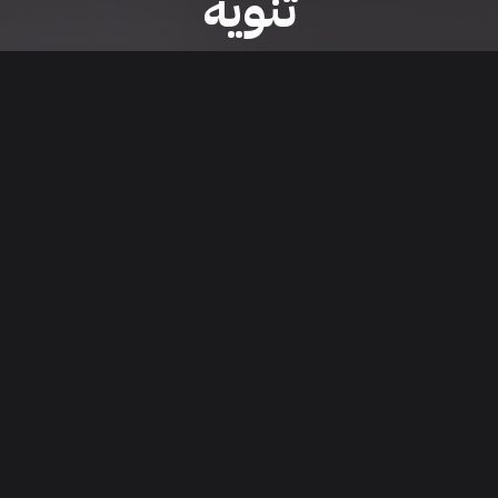
تنويه
ى موقع/تطبيق سعودي سيل هي مسؤولية المعلن ولذلك سعودي سيل لا تتحمل أي
الشخصي من العناصر المعلن عنها قبل البدء بعمليات الشراء
تنزيل التطبيق
اء السيارات من خلال تطبيق سعودي سيل. قم بتنزيل التطبيق الآن للوصول إلى آخر 