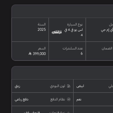
يل
نوع السيارة
السنة
اس يو في 4 في
2025
4
الضمان
عدد السلندرات
السعر
6
399,000
خلي
ابيض
لون البودي
زيتي
نعم
نظام الدفع
دفع رباعي
نوع فتحات
فتحة سقف