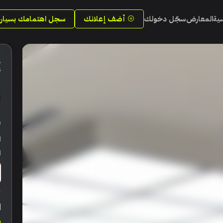
سية
المعارض
سجّل دخولك
أضف إعلانك
سجل اهتمامك بسيارة
أ
ر
ا
ا
ا
0