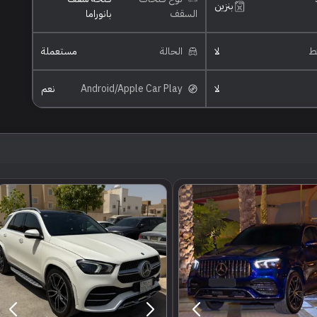
بنزين
السقف
بانوراما
ئط
لا
الحالة
مستعملة
لا
Android/Apple Car Play
نعم