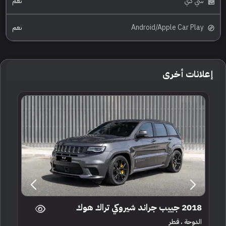
سي دي
نعم
Android/Apple Car Play
نعم
إعلانات أخرى
2018 جييب جراند شيروكي تراك هوك
الدوحة ، قطر