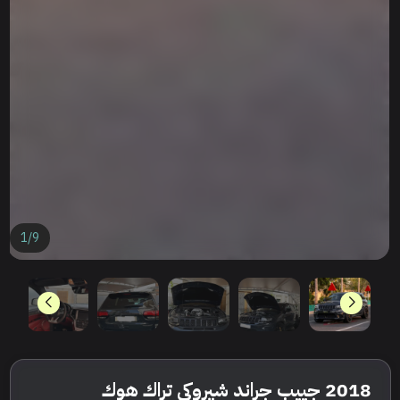
1
/
9
2018 جييب جراند شيروكي تراك هوك