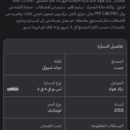
الاصدار : تراك هوك فئة نادرة احتفالية مرور 25 عام الممشى : 72،000 حالة
البدي : وكالة حالة المحرك : سليم القير : سليم ابرز الاضافات : حماية كامله من
والى PPF CAR PRO عازل حراري كامل دركسون ديمون اصلي 100٪؜ والمزيد من
الاضافات تذكر للمشتري ملاحظة : تم عمل صيانة من الى للسيارة وملتزم
بالصيانات حسب كلام المصنع كل 3 شهور او 4 الاف كم ايهما اسبق
تفاصيل السيارة
المصنع
الفئة
جييب
جراند شيروكي
الموديل
نوع السيارة
تراك هوك
اس يو في 4 في 4
السنة
نوع الجير
2018
اتوماتيك
المسافات المقطوعه
تحت الضمان