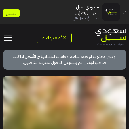
سعودي سيل
سوق السيارات في بيتك
تحميل
مجاناً - في جوجل بلاي
أضف إعلانك
الإعلان محذوف او قديم.شاهد الإعلانات المشابهة في الأسفل اذا كنت
صاحب الإعلان قم بتسجيل الدخول لمعرفة التفاصيل.